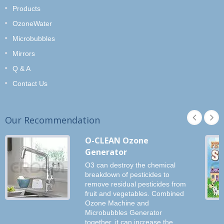
Products
OzoneWater
Microbubbles
Mirrors
Q & A
Contact Us
Our Recommendation
O-CLEAN Ozone
Generator
O3 can destroy the chemical
breakdown of pesticides to
remove residual pesticides from
fruit and vegetables. Combined
Ozone Machine and
Microbubbles Generator
together, it can increase the