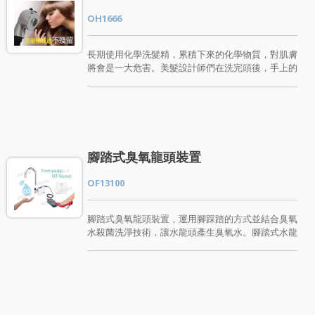
除疲勞。長期使用更可以除去毛孔髒汙，除去老化角
OH1666
質，讓頭皮清爽每一天。美髮業的洗頭設計師們也可
預防化學殘留累積產生肌膚病變的困擾。最天然不傷
手也不傷頭皮、洗完頭後不會有洗髮的化學味、節約
長期使用化學洗髮精，累積下來的化學物質，對肌膚
用水省下居高不下的洗頭用水量。 如您對O-Clean溫
將會是一大危害。美髮設計師們在洗完頭後，手上的
控立式洗髮龍頭花灑組有興趣，歡迎各大經銷商、代
化學洗髮精味道殘留總是洗不掉!每次的水量總是居
理商、美容美髮業者、美髮工作室、美髮沙龍、美容
高不下，要如何改善? 用什麼洗頭髮最天然不傷手也
理髮院與我們洽詢。
不傷頭皮? 如何讓您在洗完頭後不會有洗髮的化學
味? 如何節約用水省下居高不下的洗頭用水量? 百昱
O-Clean美髮專用臭氧氣泡蓮蓬頭組，由活氧(臭氧)
結合微氣泡洗頭蓮蓬頭，由微小氣泡包覆活氧(臭
腳踏式臭氧龍頭裝置
氧)，活氧微米氣泡可以深層清潔並改善頭皮發癢。
無化學添加物，長期使用更不會危害肌膚。輕鬆讓您
OF13100
在清洗過程中帶給洗頭的顧客一個美好的洗頭體驗。
除去生活中的細菌髒汙、使頭皮舒暢、頭髮更柔順，
消除疲勞。長期使用更可以除去毛孔髒汙，除去老化
腳踏式臭氧龍頭裝置，運用腳踩踏的方式並結合臭氧
角質，讓頭皮清爽每一天。美髮業的洗頭設計師們也
水殺菌洗淨技術，讓水龍頭產生臭氧水。腳踏式水龍
可預防化學殘留累積產生肌膚病變的困擾。 如您對
頭，不須用手去打開水開關，也不須用手觸控，可避
O-Clean美髮專用臭氧氣泡蓮蓬頭組有興趣，歡迎各
免接觸性細菌感染。應用於各大醫療體系、學校、公
大經銷商、代理商、美容美髮業者、美髮工作室、美
共場所或是工業使用。擁有臭氧高效率除菌、保鮮、
髮沙龍、美容理髮院與我們洽詢。
除臭味、去除蔬果上的農藥等效果。產品經過多項國
際檢測認證，安心使用! 腳踏式臭氧龍頭裝置，可搭
配多種水龍頭，我們提供腳踏式臭氧龍頭裝置，如需