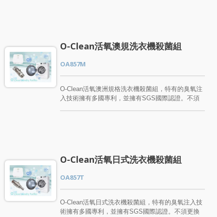
入洗衣槽內，讓注入洗衣機的水成為天然超強效潔淨
力的臭氧水，臭氧水具有殺菌、清潔、除臭除味…等
潔淨功效。 臭氧能氧化去汙、殺菌、除味、漂白，
只要擁有這組O-Clean活氧美式洗衣機殺菌組，讓您
清洗每件衣物後，都有如太陽光照過一樣乾淨、清
O-Clean活氧澳規洗衣機殺菌組
爽，讓家人的每一件衣物都能放心、健康的穿上！
每天洗衣，洗衣槽都充滿細菌，活氧美式洗衣機殺菌
OA857M
組，讓洗衣槽全面潔淨。而我們每天穿的衣服長期接
觸於肌膚，只要擁有一組，讓家中每件衣服每天都天
然殺菌，給大人小孩都穿出健康。讓洗衣機全面洗
O-Clean活氧澳洲規格洗衣機殺菌組，特有的臭氧注
淨，用的穿的都乾淨。沒有細菌才是真乾淨! 您對百
入技術擁有多國專利，並擁有SGS國際認證。不須
昱O-Clean活氧美式洗衣機殺菌組有興趣嗎?還是有
更換家中洗衣機，只要裝上洗衣機臭氧裝置，將臭氧
任何的問題都歡迎與我們連絡！
水注入洗衣槽內，讓注入洗衣機的水成為天然超強效
潔淨力的臭氧水，臭氧水具有殺菌、清潔、除臭除
味…等潔淨功效。 臭氧能氧化去汙、殺菌、除味、
漂白，只要擁有這組O-Clean活氧澳規洗衣機殺菌
組，讓您清洗每件衣物後，都有如太陽光照過一樣乾
O-Clean活氧日式洗衣機殺菌組
淨、清爽，讓家人的每一件衣物都能放心、健康的穿
上！ 每天洗衣，洗衣槽都充滿細菌，活氧澳規洗衣
OA857T
機殺菌組，讓洗衣槽全面潔淨。而我們每天穿的衣服
長期接觸於肌膚，只要擁有一組，讓家中每件衣服每
天都天然殺菌，給大人小孩都穿出健康。讓洗衣機全
O-Clean活氧日式洗衣機殺菌組，特有的臭氧注入技
面洗淨，用的穿的都乾淨。沒有細菌才是真乾淨! 您
術擁有多國專利，並擁有SGS國際認證。不須更換