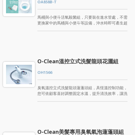
OA858B-T
與我們聯絡。
等。檢驗可清除達99.99%以上細菌。
馬桶與小便斗活氧殺菌組，只要裝在進水管處，不需
更換家中的馬桶與小便斗等設備，沖水時即可產生超
強殺菌力的臭氧水，使用臭氧水沖洗可以有效除臭、
除異味、除汙、殺菌、防霉、預防交叉感染、保持馬
桶與小便斗的乾淨衛生。 活氧殺菌組通過SGS檢驗
認可，經檢驗可清除達99.99%以上肉眼看不見的細
菌。馬桶與小便斗裝上後，立即成為具有自動活氧殺
菌清洗功能的高級智能馬桶與小便斗，輕鬆除去大腸
O-Clean溫控立式洗髮龍頭花灑組
桿菌、總菌落數、金黃色葡萄球菌、綠膿桿菌…等。
想打造無菌的浴廁環境嗎? 這絕對是居家必備馬桶與
OH1566
小便斗的超強除菌除臭裝置。
臭氧溫控立式洗髮龍頭蓮蓬頭組，具恆溫控制功能，
您可依顧客喜好調整固定水溫，提升清洗效率，讓洗
頭更輕鬆便利。由活氧(臭氧)與微氣泡洗頭蓮蓬頭搭
配而成，運用高效率除菌除臭的活氧(臭氧)包覆於氣
泡內，微小的氣泡可以深層肌膚毛孔清潔並改善頭皮
發癢。無化學添加物，長期使用更不會危害肌膚。輕
鬆讓您在清洗過程中帶給洗頭的顧客一個美好的洗頭
體驗。 百昱臭氧溫控立式洗髮龍頭蓮蓬頭組，可除
O-Clean美髮專用臭氧氣泡蓮蓬頭組
去生活中的細菌髒汙、使頭皮舒暢、頭髮更柔順，消