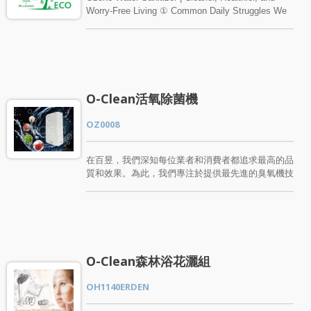
Worry-Free Living ① Common Daily Struggles We
All Face Are you worried about pesticide residues
on your store-bought produce? Concerned if your
kitchenware is truly clean? Struggling with stubborn
fishy odors from seafood? Whether it’s the
bathroom, foot soaks, your pet’s bathwater, or
lingering odors on laundry—bacteria and smells are
O-Clean活氧除菌機
more than just a nuisance; they affect your family’s
health. ② Natural Ozone Water: Born for Family
OZ0008
Safety The Ozone Water Sanitizer dissolves ozone
into water to create a high-efficiency, natural
cleaning solution. It instantly eliminates up to
在百昱，我們深知每位業者和消費者都追求最高的品
99.99% of bacteria and viruses while removing
質和效果。為此，我們專注於提供最先進的臭氧機技
pesticides and odors. With zero chemical additives
術，確保您的生活和家居環境、食物和肌膚都能維持
and no residue, it is safe for both your loved ones
在最佳狀態。想要一個環保、有效且全方位的清潔解
and the environment. Verified by SGS certification,
決方案嗎？百昱的O-Clean活氧除菌機是您的最佳選
its sanitizing power rivals professional-grade
擇。這款臭氧機不僅能迅速產生天然的臭氧水，消滅
disinfection equipment, yet it remains gentle on the
高達99.99%的細菌，還能有效地去除異味、腥味、
skin and reduces the need for chemical detergents.
保鮮食物和清除農藥。多功能應用，滿足各種需求。
O-Clean森林浴花灑組
③ Versatile Applications You’ll Love Kitchen: Wash
廚房：碗盤、蔬果、魚肉...無所不用其極。清潔、除
produce to remove pesticides, eliminate seafood
菌、去腥、保鮮一次完成。 浴室：從洗臉到洗澡，
OH1140ERDEN
odors, and extend the shelf life of ingredients.
深層清潔肌膚，讓您的肌膚更加潔白亮麗。 廁所：
Dining: Safely sanitize baby bottles and utensils for
清潔、除臭、預防細菌，讓您的廁所環境更加衛生。