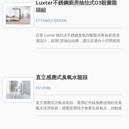
Luxter不銹鋼廚房抽拉式O3殺菌龍
搭配水龍頭，可自行選購，給大家多樣的搭配選擇。
頭組
歡迎各大經銷、代理商、飯店業、百貨業、學校、辦
公室、公共場所、建案使用，都歡迎您與我們聯絡。
FT1560SS-ERDEN
百昱 Luxter 抽拉式不銹鋼臭氧抑菌龍頭專為廚房清
潔設計，採用L型抽拉結構，靈活且適合小空間廚房
或流理台檯面較低的環境。龍頭可向外抽拉，滿足多
樣清洗需求，同時搭載臭氧生成技術，於廚下產生高
效微氣泡臭氧水。 採用全不銹鋼材質，耐腐蝕、不
生鏽、不氧化，外層經刷線處理，清潔方便，只需簡
單擦拭即可保持亮麗如新。適用於飯店廚房、吧檯清
洗槽、居家廚房等多種場景，為日常清潔提供便捷解
直立感應式臭氧水龍頭
決方案。 功能與優勢： 高效微氣泡臭氧水： 將臭氧
包覆於細小氣泡中，實現強效清潔與殺菌。 全方位
FS12106
清潔： 有效去除蔬菜水果、海鮮魚肉等食材表面的
細菌、油汙、髒汙、異味及農藥殘留。 清洗碗盤更
省力： 微氣泡包覆油脂，快速帶入水中，輕鬆解決
直立感應式活氧水龍頭，運用紅外線感應偵測結合臭
油膩碗盤清洗問題。 不銹鋼材質優勢： 耐用、易清
氧水洗淨技術，感應使用時才會產生臭氧水，自動感
潔，提供長期穩定的使用體驗。
應開關水設計，不造成水資源的浪費。紅外線感應，
可避免接觸性細菌感染。應用於各大醫院、學校、公
共場所或是居家使用皆很適合。 直立感應式活氧水