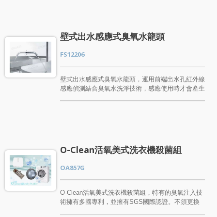
大醫院、學校、公共場所或是居家使用皆很適合。
長彎管型感應式活氧水龍頭擁有臭氧高效率除菌、保
鮮、除臭味、去除蔬果上的農藥等效果。產品經過多
項國際檢測認證，通過國內外SGS殺菌檢測及臭氧
壁式出水感應式臭氧水龍頭
安全逸散濃度檢測。歡迎各大醫院、學校、各大公共
單位或是對感應臭氧水龍頭有興趣的朋友與我們聯
FS12206
絡!
壁式出水感應式臭氧水龍頭，運用前端出水孔紅外線
感應偵測結合臭氧水洗淨技術，感應使用時才會產生
臭氧水，自動感應開關水設計，不造成水資源的浪
費。紅外線感應，可避免接觸性細菌感染。壁式出水
感應是臭氧水龍頭可應用於各大醫院、學校、公共場
所或是居家使用皆很適合。 壁式出水感應式臭氧水
龍頭擁有臭氧高效率除菌、保鮮、除臭味、去除蔬果
上的農藥等效果。產品經過多項國際檢測認證，通過
O-Clean活氧美式洗衣機殺菌組
國內外SGS殺菌檢測及臭氧安全逸散濃度檢測。歡
迎各大醫院、學校、各大公共單位或是對感應臭氧水
OA857G
龍頭有興趣的朋友與我們聯絡!
O-Clean活氧美式洗衣機殺菌組，特有的臭氧注入技
術擁有多國專利，並擁有SGS國際認證。不須更換
家中洗衣機，只要裝上洗衣機臭氧裝置，將臭氧水注