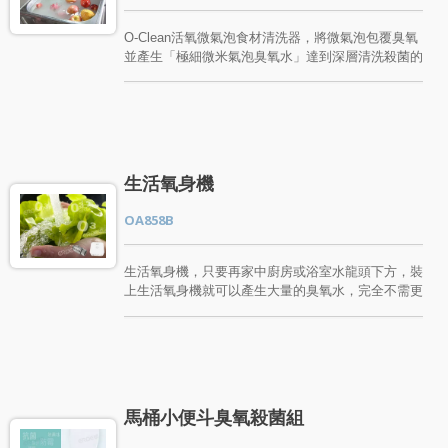
使用時，只要安裝在寵物沖洗槽的出水龍頭，即可立
即為寵物毛寶貝洗一個健康、舒適的活氧浴，快來試
O-Clean活氧微氣泡食材清洗器，將微氣泡包覆臭氧
試吧!
並產生「極細微米氣泡臭氧水」達到深層清洗殺菌的
蔬果清洗技術，「活氧微氣泡食材清洗器」將臭氧帶
入水中，形成可殺菌、除汙、除農藥、蔬菜水果保鮮
的超細微米氣泡活氧水。由無毒且不易腐蝕、不生鏽
的不鏽鋼材質製成，安全、堅固、耐用。 安裝在蔬
果清洗槽並且搭配馬達就可以產生大量的臭氧微米氣
泡水，這些綿密而微小的氣泡可以深入蔬菜水果葉面
生活氧身機
或果皮表面帶走細小的髒污，達到深層清潔並帶走看
不見的細菌，加上臭氧可洗去難以洗去的蔬果農藥殘
OA858B
留，又可讓食物保持新鮮。並且減少用水量，達到省
水約40%的效果。可清除達99%以上大腸桿菌、總菌
落數、金黃色葡萄球菌、綠膿桿菌…等細菌。 「活
生活氧身機，只要再家中廚房或浴室水龍頭下方，裝
氧微氣泡食材清洗器」從設計到生產，我們擁有專業
上生活氧身機就可以產生大量的臭氧水，完全不需更
研發設計團隊，每個生產環節都嚴格把關。擁有美
換家中的水龍頭。可以輕鬆清洗用肉眼也看不見的細
國、台灣、中國等多國專利與通過SGS檢驗品質認
菌、髒污、除臭除味，用在廚房洗碗洗菜可以輕鬆去
可，每一組「微氣泡食材清洗器」皆經過負壓量測
油、殺菌、除味、除農藥、食物保鮮、減少您的用水
試，並確認完整的氣泡濃密度，保證擁有高品質的
量，並達到省水的效果。 將臭氧進氣功能帶到檯面
「活氧微奈米氣泡水」。 現今微氣泡的應用已經從
下，不但更美觀。由無毒且不易腐蝕、不生鏽的不鏽
居家擴展到餐廳，甚至是汙水處理、醫療清洗殺菌、
鋼材質製成。可永久使用。臭氧通過SGS檢驗認
馬桶小便斗臭氧殺菌組
學校或公共場所洗手台、蔬果食材清洗、水族養殖業
可，水龍頭裝上後立即成為臭氧水龍頭，輕鬆除去大
增氧…等。歡迎對臭氧微氣泡系列商品有興趣的朋友
腸桿菌、總菌落數、金黃色葡萄球菌、綠膿桿菌…