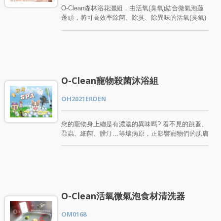
total peace of mind. Bathroom: Deep clean during
洗衣：衣物清潔、除霉、殺菌、無化學殘留，讓您的
O-Clean森林浴花灑組，由活氧(臭氧)結合微氣泡蓮
face washes or foot soaks to stay away from
衣物更加清新。 百昱的O-Clean活氧除菌機安裝簡
蓬頭，將可高效率除菌、除臭、除異味的活氧(臭氧)
bacterial concerns. Pets: Remove odors and inhibit
單，經過SGS認證，確保品質與效果。無論您身處
包覆於微氣泡內，形成可深入肌膚毛孔清潔汙垢、細
bacteria and parasites during bath time. Laundry:
何地，家中、餐廳、旅館或辦公室，都能享受到無
菌髒污的超細緻微氣泡水，輕鬆讓您在沐浴過程中除
Eliminate musty smells and bacteria for a fresher,
菌、無毒、安全的環境。選擇O-Clean，讓生活更加
肌膚皮層累積的壞菌和髒汙，達到身心舒暢，消除疲
eco-friendly clean. Choosing an Ozone Water
健康、舒適！
勞。長期使用更可以除去毛孔髒汙，除去老化角質，
Sanitizer means giving your family an extra layer of
肌膚更保水保濕，讓肌膚一天比一天美白活力光彩。
health protection. 💧 Bring natural sanitization
百昱O-Clean森林浴花灑組，完美的活氧搭配微氣泡
home today—for a cleaner, safer lifestyle starting
O-Clean寵物殺菌沐浴組
蓮蓬頭，超微細氣泡，解放疲倦身心。適合安裝於飯
now!
店、旅館、民宿或是家中。只要在浴室、淋浴間、衛
OH2021ERDEN
浴間，搭配這組O-Clean森林浴花灑組，將帶給您前
所未有微氣泡水綿密而細緻的呵護! 溫和按摩肌膚，
呈現活力光采。 去除老化角質，深層清潔毛孔。 促
您的寵物身上總是有濃濃的異味嗎? 看不見的跳蚤、
進血液循環，增添肌膚含氧。 紓解釋放壓力，消除
蝨蟲、細菌、髒汙…等壞病原，正影響寵物們的肌膚
全身疲勞。 促進新陳代謝，更新活化細胞。 安定神
健康。如何讓寵物毛寶貝的肌膚和毛髮健康光澤呢?
經情緒，增強免疫系統。
O-Clean寵物殺菌沐浴組，絕對是寵物毛寶貝們最大
的福音。也是寵物主人、毛小孩的爸媽們、寵物美容
師、獸醫、毛寶貝照護者最值得信賴的沐浴好幫手。
O-Clean寵物殺菌沐浴組，使用寵愛樂寵物梳子花灑
與O-Clean活氧機(臭氧機)搭配組合而成的寵物專屬
O-Clean活氧微氣泡食材清洗器
殺菌沐浴清洗組。讓你可以輕鬆清洗寵物毛髮肌膚，
沖洗的同時還可以梳順整理毛髮。毛小孩爸媽們居家
OM0168
使用，只要安裝在浴室或戶外的龍頭，而寵物美容店