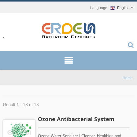
English
r.
Home
Result 1 - 18 of 18
Ozone Antibacterial System
Ozone Water Sanitizer | Cleaner, Healthier, and