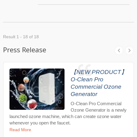
對百昱O-Clean活氧澳規洗衣機殺菌組有興趣嗎? 還
家中洗衣機，只要裝上洗衣機臭氧裝置，將臭氧水注
是有任何的問題都歡迎與我們連絡！
入洗衣槽內，讓注入洗衣機的水成為天然超強效潔淨
力的臭氧水，臭氧水具有殺菌、清潔、除臭除味…等
潔淨功效。 臭氧能氧化去汙、殺菌、除味、漂白，
只要擁有這組O-Clean活氧日式洗衣機殺菌組，讓您
清洗每件衣物後，都有如太陽光照過一樣乾淨、清
Result 1 - 18 of 18
爽，讓家人的每一件衣物都能放心、健康的穿上！
每天洗衣，洗衣槽都充滿細菌，活氧日式洗衣機殺菌
Press Release
組，讓洗衣槽全面潔淨。而我們每天穿的衣服長期接
觸於肌膚，只要擁有一組，讓家中每件衣服每天都天
然殺菌，給大人小孩都穿出健康。讓洗衣機全面洗
淨，用的穿的都乾淨。沒有細菌才是真乾淨! 您對百
【NEW PRODUCT】
昱O-Clean活氧日式洗衣機殺菌組有興趣嗎? 還是有
任何的問題都歡迎與我們連絡！
O-Clean Pro
Commercial Ozone
Generator
O-Clean Pro Commercial
Ozone Generator is a newly
launched ozone machine, which can create ozone water
whenever you open the faucet.
Read More