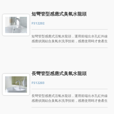
龍頭擁有臭氧高效率除菌、保鮮、除臭味、去除蔬菜
水果上的農藥等效果。產品經過多項國際檢測認證，
通過國內外SGS殺菌檢測及臭氧安全逸散濃度檢
短彎管型感應式臭氧水龍頭
測。歡迎各大醫院、學校、各大公共單位或是對感應
臭氧水龍頭有興趣的朋友與我們聯絡!
FS12202
短彎管型感應式活氧水龍頭，運用前端出水孔紅外線
感應偵測結合臭氧水洗淨技術，感應使用時才會產生
臭氧水，自動感應開關水設計，不造成水資源的浪
費。紅外線感應，可避免接觸性細菌感染。應用於各
大醫院、學校、公共場所或是居家使用皆很適合。
短彎管型感應式活氧水龍頭擁有臭氧高效率除菌、保
鮮、除臭味、去除蔬果上的農藥等效果。產品經過多
項國際檢測認證，通過國內外SGS殺菌檢測及臭氧
長彎管型感應式臭氧水龍頭
安全逸散濃度檢測。歡迎各大醫院、學校、各大公共
單位或是對感應臭氧水龍頭有興趣的朋友與我們聯
FS12203
絡!
長彎管型感應式活氧水龍頭，運用前端出水孔紅外線
感應偵測結合臭氧水洗淨技術，感應使用時才會產生
臭氧水，自動感應開關水設計，不造成水資源的浪
費。紅外線感應，可避免接觸性細菌感染。應用於各