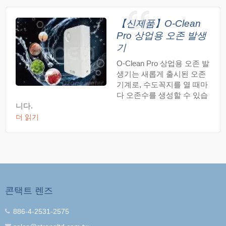
【신제품】O-Clean
Pro 상업용 오존 발생
기
O-Clean Pro 상업용 오존 발
생기는 새롭게 출시된 오존
기계로, 수도꼭지를 열 때마
다 오존수를 생성할 수 있습
니다.
더 읽기
콘택트 렌즈
886-4-2531-2575