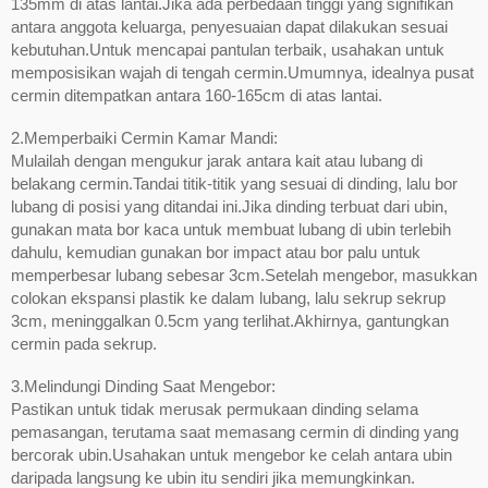
135mm di atas lantai.Jika ada perbedaan tinggi yang signifikan
antara anggota keluarga, penyesuaian dapat dilakukan sesuai
kebutuhan.Untuk mencapai pantulan terbaik, usahakan untuk
memposisikan wajah di tengah cermin.Umumnya, idealnya pusat
cermin ditempatkan antara 160-165cm di atas lantai.
2.Memperbaiki Cermin Kamar Mandi:
Mulailah dengan mengukur jarak antara kait atau lubang di
belakang cermin.Tandai titik-titik yang sesuai di dinding, lalu bor
lubang di posisi yang ditandai ini.Jika dinding terbuat dari ubin,
gunakan mata bor kaca untuk membuat lubang di ubin terlebih
dahulu, kemudian gunakan bor impact atau bor palu untuk
memperbesar lubang sebesar 3cm.Setelah mengebor, masukkan
colokan ekspansi plastik ke dalam lubang, lalu sekrup sekrup
3cm, meninggalkan 0.5cm yang terlihat.Akhirnya, gantungkan
cermin pada sekrup.
3.Melindungi Dinding Saat Mengebor:
Pastikan untuk tidak merusak permukaan dinding selama
pemasangan, terutama saat memasang cermin di dinding yang
bercorak ubin.Usahakan untuk mengebor ke celah antara ubin
daripada langsung ke ubin itu sendiri jika memungkinkan.