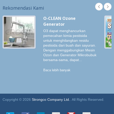
Rekomendasi Kami
O-CLEAN Ozone
Generator
O3 dapat menghancurkan
pemecahan kimia pestisida
untuk menghilangkan residu
pestisida dari buah dan sayuran.
Dengan menggabungkan Mesin
Ozon dan Generator Mikrobubuk
bersama-sama, dapat...
Baca lebih banyak
Copyright © 2026
Strongco Company Ltd.
. All Rights Reserved.