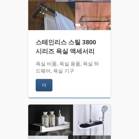
스테인리스 스틸 3800
시리즈 욕실 액세서리
욕실 비품, 욕실 용품, 욕실 하
드웨어, 욕실 기구
더