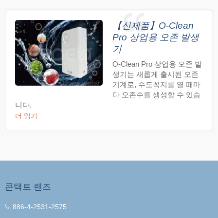
【신제품】O-Clean
Pro 상업용 오존 발생
기
O-Clean Pro 상업용 오존 발
생기는 새롭게 출시된 오존
기계로, 수도꼭지를 열 때마
다 오존수를 생성할 수 있습
니다.
더 읽기
콘택트 렌즈
886-4-2531-2575