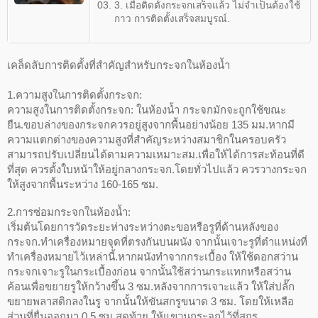
3. เมื่อติดตั้งกระจกเสร็จแล้ว ไม่จำเป็นต้องใช้
กาว การติดตั้งเสร็จสมบูรณ์.
เคล็ดลับการติดตั้งที่สำคัญสำหรับกระจกในห้องน้ำ
1.ความสูงในการติดตั้งกระจก:
ความสูงในการติดตั้งกระจก: ในห้องน้ำ กระจกมักจะถูกใช้ขณะ
ยืน.ขอบล่างของกระจกควรอยู่สูงจากพื้นอย่างน้อย 135 มม.หากมี
ความแตกต่างของความสูงที่สำคัญระหว่างสมาชิกในครอบครัว
สามารถปรับเปลี่ยนได้ตามความเหมาะสม.เพื่อให้ได้การสะท้อนที่ดี
ที่สุด ควรตั้งใบหน้าให้อยู่กลางกระจก.โดยทั่วไปแล้ว ควรวางกระจก
ให้สูงจากพื้นระหว่าง 160-165 ซม.
2.การซ่อมกระจกในห้องน้ำ:
เริ่มต้นโดยการวัดระยะห่างระหว่างตะขอหรือรูที่ด้านหลังของ
กระจก.ทำเครื่องหมายจุดที่ตรงกันบนผนัง จากนั้นเจาะรูที่ตำแหน่งที่
ทำเครื่องหมายไว้เหล่านี้.หากผนังทำจากกระเบื้อง ให้ใช้ดอกสว่าน
กระจกเจาะรูในกระเบื้องก่อน จากนั้นใช้สว่านกระแทกหรือสว่าน
ค้อนเพื่อขยายรูให้กว้างขึ้น 3 ซม.หลังจากการเจาะแล้ว ให้ใส่ปลั๊ก
ขยายพลาสติกลงในรู จากนั้นให้ขันสกรูขนาด 3 ซม. โดยให้เหลือ
ส่วนที่ยื่นออกมา 0.5 ซม.สุดท้าย ให้แขวนกระจกไว้ที่สกรู.