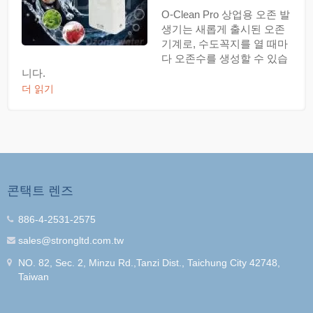
O-Clean Pro 상업용 오존 발
생기는 새롭게 출시된 오존
기계로, 수도꼭지를 열 때마
다 오존수를 생성할 수 있습
니다.
더 읽기
콘택트 렌즈
886-4-2531-2575
sales@strongltd.com.tw
NO. 82, Sec. 2, Minzu Rd.,Tanzi Dist., Taichung City 42748,
Taiwan