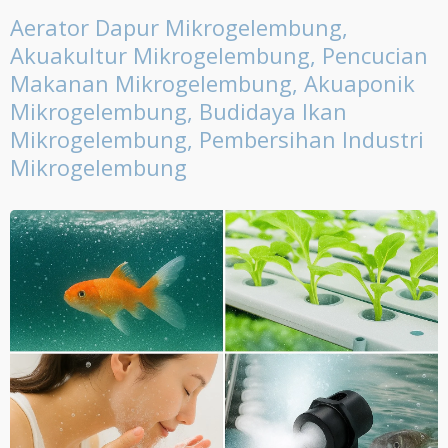
Aerator Dapur Mikrogelembung,
Akuakultur Mikrogelembung, Pencucian
Makanan Mikrogelembung, Akuaponik
Mikrogelembung, Budidaya Ikan
Mikrogelembung, Pembersihan Industri
Mikrogelembung