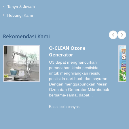
Tanya & Jawab
Hubungi Kami
Rekomendasi Kami
O-CLEAN Ozone
Generator
O3 dapat menghancurkan
pemecahan kimia pestisida
untuk menghilangkan residu
pestisida dari buah dan sayuran.
Dengan menggabungkan Mesin
Ozon dan Generator Mikrobubuk
bersama-sama, dapat...
Baca lebih banyak