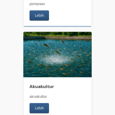
pertanian
Lebih
Akuakultur
akuakultur
Lebih