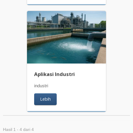
Aplikasi Industri
industri
Lebih
Hasil 1 - 4 dari 4