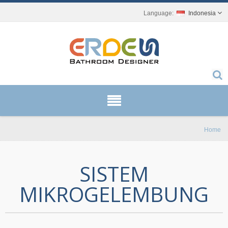
Indonesia
Home
SISTEM
MIKROGELEMBUNG