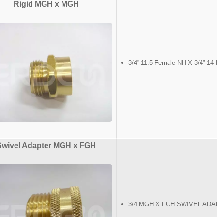
Rigid MGH x MGH
3/4”-11.5 Female NH X 3/4”-14
Swivel Adapter MGH x FGH
3/4 MGH X FGH SWIVEL AD