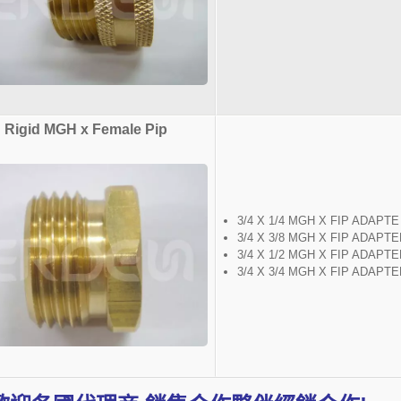
Rigid MGH x Female Pip
3/4 X 1/4 MGH X FIP ADAPTE
3/4 X 3/8 MGH X FIP ADAPTE
3/4 X 1/2 MGH X FIP ADAPTE
3/4 X 3/4 MGH X FIP ADAPTE