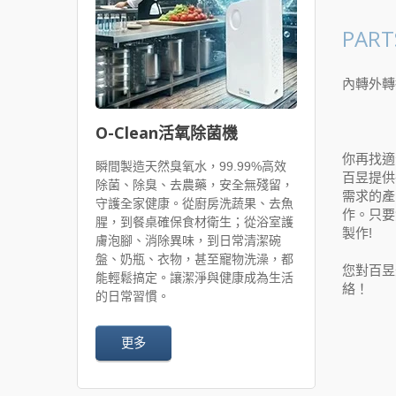
PART
內轉外轉
O-Clean活氧除菌機
你再找適
瞬間製造天然臭氧水，99.99%高效
百昱提供
除菌、除臭、去農藥，安全無殘留，
需求的產
守護全家健康。從廚房洗蔬果、去魚
作。只要
腥，到餐桌確保食材衛生；從浴室護
製作!
膚泡腳、消除異味，到日常清潔碗
盤、奶瓶、衣物，甚至寵物洗澡，都
您對百昱
能輕鬆搞定。讓潔淨與健康成為生活
絡！
的日常習慣。
更多