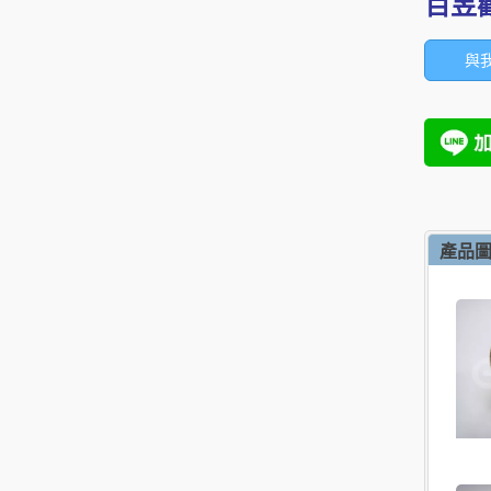
百昱
與
產品