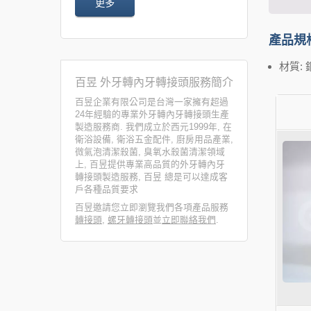
更多
產品規
材質:
百昱 外牙轉內牙轉接頭服務簡介
百昱企業有限公司是台灣一家擁有超過
24年經驗的專業外牙轉內牙轉接頭生產
製造服務商. 我們成立於西元1999年, 在
衛浴設備, 衛浴五金配件, 廚房用品產業,
微氣泡清潔殺菌, 臭氧水殺菌清潔領域
上, 百昱提供專業高品質的外牙轉內牙
轉接頭製造服務, 百昱 總是可以達成客
戶各種品質要求
百昱邀請您立即瀏覽我們各項產品服務
轉接頭
,
螺牙轉接頭
並
立即聯絡我們
.