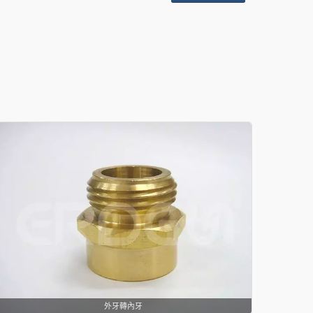
外牙轉內牙