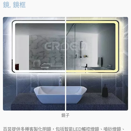
鏡, 鏡框
鏡子
百昱提供多種客製化明鏡，包括智能LED觸控燈鏡、噴砂燈鏡、