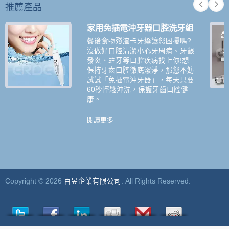
推薦產品
家用免插電沖牙器口腔洗牙組
餐後食物殘渣卡牙縫讓您困擾嗎?
沒做好口腔清潔小心牙周病、牙齦
發炎、蛀牙等口腔疾病找上你!想
保持牙齒口腔徹底潔淨，那您不妨
試試「免插電沖牙器」，每天只要
60秒輕鬆沖洗，保護牙齒口腔健
康。
閱讀更多
Copyright © 2026
百昱企業有限公司
. All Rights Reserved.