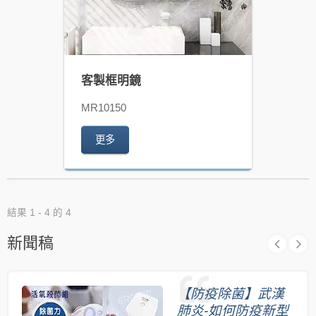
客製框明鏡
MR10150
更多
結果 1 - 4 的 4
新聞稿
【防疫除菌】武漢
肺炎-如何防疫新型