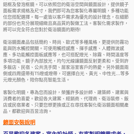
鋁框及發泡框鏡。可以依照您的衛浴空間與鏡面設計，提供鏡子
面板需求規格及尺寸，我們即可為您客製化專屬明鏡，多種功能
任您搭配選擇。每一處皆以客戶需求為優先的設計理念，在細節
的部份也充分展現細緻且高品質的製做工法。客製化需求製作，
將可以完全符合您對於衛浴鏡面的期待!
衛浴鏡面產品包括簡約、時尚、歐式等多種風格，更提供防霧功
能與防水觸控開關。可使用觸控感應、揮手感應、人體微波感
應、多功能觸控面板感應等，也可搭配燈光、除霧、時間溫度等
多項功能。鏡子內部放光，均勻光線讓鏡面反射更柔和。受到許
多飯店、民宿、公共洗手間、居家浴室客戶的熱愛。另外鏡面兩
側或四周還帶有T5燈或燈帶，可選擇白光、黃光、中性光…等多
元燈光顏色，陪你點亮智能生活。
客製化明鏡，專為您而設計，榮獲許多設計師、建築師、建案與
消費者的喜愛。歡迎各大建案、經銷商、代理商、衛浴裝修、飯
店或民宿業者、只要您想更換或正在尋找客製化衛浴鏡面相關產
品，都歡迎與百昱洽詢。
鏡面安裝說明