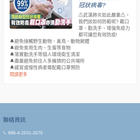
冠狀病毒?
⚠武漢肺炎如此嚴重⚠，
我們該如何防範呢? 戴口
罩、勤洗手、增強免疫力
都可讓您有效防疫!
🔔避免接觸野生動物、禽鳥、動物屍體
🔔避免食用生肉、生蛋等食物
🔔落實勤洗手等個人環境衛生清潔
🔔盡量避免前往人多擁擠的公共場所
🔔感冒或慢性病者需配戴口罩預防
閱讀更多
聯絡資訊
886-4-2531-2575