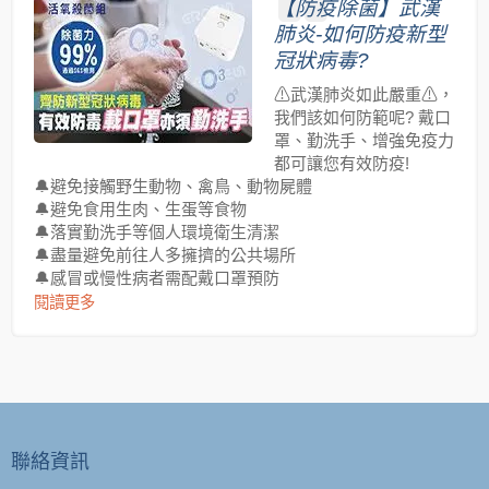
【防疫除菌】武漢
肺炎-如何防疫新型
冠狀病毒?
⚠武漢肺炎如此嚴重⚠，
我們該如何防範呢? 戴口
罩、勤洗手、增強免疫力
都可讓您有效防疫!
🔔避免接觸野生動物、禽鳥、動物屍體
🔔避免食用生肉、生蛋等食物
🔔落實勤洗手等個人環境衛生清潔
🔔盡量避免前往人多擁擠的公共場所
🔔感冒或慢性病者需配戴口罩預防
閱讀更多
聯絡資訊