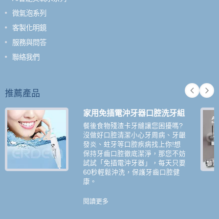
微氣泡系列
客製化明鏡
服務與問答
聯絡我們
推薦產品
家用免插電沖牙器口腔洗牙組
餐後食物殘渣卡牙縫讓您困擾嗎?
沒做好口腔清潔小心牙周病、牙齦
發炎、蛀牙等口腔疾病找上你!想
保持牙齒口腔徹底潔淨，那您不妨
試試「免插電沖牙器」，每天只要
60秒輕鬆沖洗，保護牙齒口腔健
康。
閱讀更多