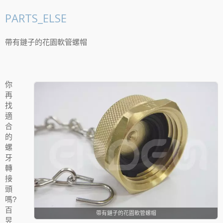
PARTS_ELSE
帶有鏈子的花園軟管螺帽
你
再
找
適
合
的
螺
牙
轉
接
頭
嗎?
百
帶有鏈子的花園軟管螺帽
昱