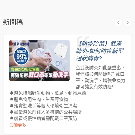
新聞稿
【防疫除菌】武漢
肺炎-如何防疫新型
冠狀病毒?
⚠武漢肺炎如此嚴重⚠，
我們該如何防範呢? 戴口
罩、勤洗手、增強免疫力
都可讓您有效防疫!
🔔避免接觸野生動物、禽鳥、動物屍體
🔔避免食用生肉、生蛋等食物
🔔落實勤洗手等個人環境衛生清潔
🔔盡量避免前往人多擁擠的公共場所
🔔感冒或慢性病者需配戴口罩預防
閱讀更多