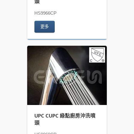
頭
HS9966CP
更多
UPC CUPC 綠點廚房沖洗噴
頭