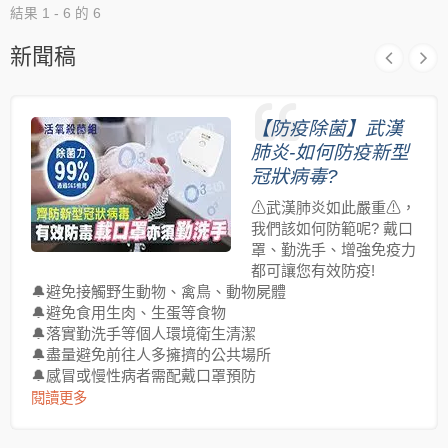
結果 1 - 6 的 6
新聞稿
【防疫除菌】武漢
肺炎-如何防疫新型
冠狀病毒?
⚠武漢肺炎如此嚴重⚠，
我們該如何防範呢? 戴口
罩、勤洗手、增強免疫力
都可讓您有效防疫!
🔔避免接觸野生動物、禽鳥、動物屍體
🔔避免食用生肉、生蛋等食物
🔔落實勤洗手等個人環境衛生清潔
🔔盡量避免前往人多擁擠的公共場所
🔔感冒或慢性病者需配戴口罩預防
閱讀更多