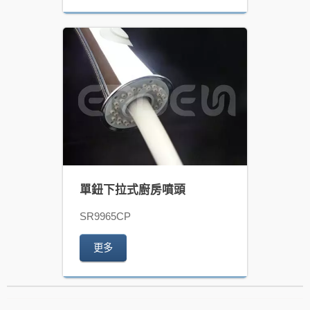
單鈕下拉式廚房噴頭
SR9965CP
更多