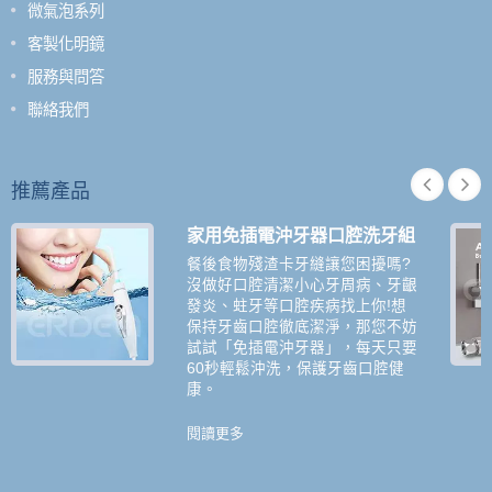
微氣泡系列
客製化明鏡
服務與問答
聯絡我們
推薦產品
家用免插電沖牙器口腔洗牙組
餐後食物殘渣卡牙縫讓您困擾嗎?
沒做好口腔清潔小心牙周病、牙齦
發炎、蛀牙等口腔疾病找上你!想
保持牙齒口腔徹底潔淨，那您不妨
試試「免插電沖牙器」，每天只要
60秒輕鬆沖洗，保護牙齒口腔健
康。
閱讀更多