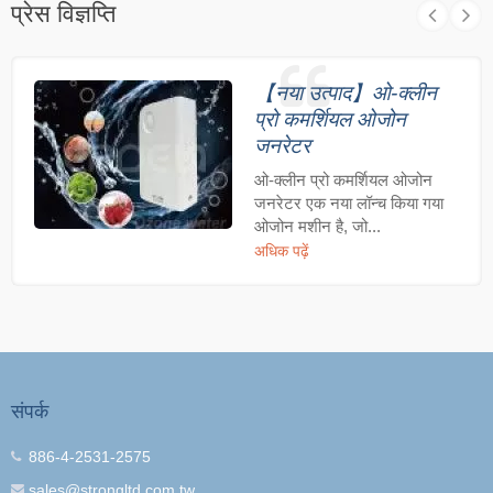
प्रेस विज्ञप्ति
【नया उत्पाद】ओ-क्लीन
प्रो कमर्शियल ओजोन
जनरेटर
ओ-क्लीन प्रो कमर्शियल ओजोन
जनरेटर एक नया लॉन्च किया गया
ओजोन मशीन है, जो...
अधिक पढ़ें
संपर्क
886-4-2531-2575
sales@strongltd.com.tw