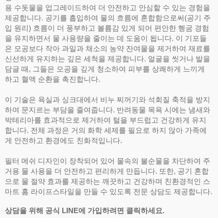
용 수돗물을 업그레이드하여 더 안전하고 안심할 수 있는 경험을
제공합니다. 공기를 흡입하여 물의 흐름에 혼합함으로써(공기 주
입 원리) 흐름이 더 풍부하고 볼륨감 있게 되어 편안한 헹굼 경험
을 유지하면서 물 사용량을 줄이는 데 도움이 됩니다. 이 기포들
은 모공보다 작아 과일과 채소의 농약 잔여물을 제거하여 재료를
신선하게 유지하는 깊은 세척을 제공합니다. 얼굴을 씻거나 발을
담글 때, 그들은 모공을 깊게 청소하여 피부를 상쾌하게 느끼게
하고 혈액 순환을 촉진합니다.
이 기술은 욕실과 싱크대에서 비누 찌꺼기와 석회질 축적을 방지
하여 문지르는 부담을 줄여줍니다. 반려동물 목욕 시에는 냄새와
박테리아를 효과적으로 제거하여 털을 부드럽고 건강하게 유지
합니다. 전체 과정은 거의 화학 세제를 필요로 하지 않아 가족에
게 안전하고 환경에도 친화적입니다.
필터 메쉬 디자인이 장착되어 있어 물속의 불순물을 차단하여 주
거용 물 사용을 더 안전하고 편리하게 만듭니다. 또한, 공기 혼합
으로 물 절약 효과를 제공하는 깨끗하고 건강하며 친환경적인 스
마트 홈 라이프스타일을 만들 수 있도록 전문 상담도 제공합니다.
상담을 위해 공식 LINE에 가입하려면 클릭하세요.