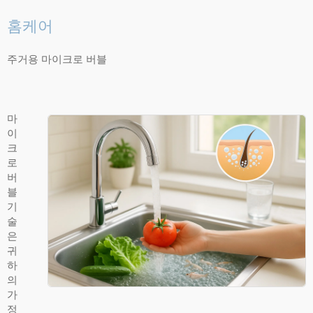
홈케어
주거용 마이크로 버블
마
이
크
로
버
블
기
술
은
귀
하
의
가
정