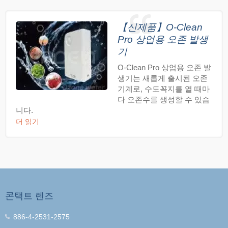
【신제품】O-Clean
Pro 상업용 오존 발생
기
O-Clean Pro 상업용 오존 발
생기는 새롭게 출시된 오존
기계로, 수도꼭지를 열 때마
다 오존수를 생성할 수 있습
니다.
더 읽기
콘택트 렌즈
886-4-2531-2575