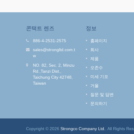
콘택트 렌즈
정보
트
O-Clean 헤어 살롱 샤워 세
886-4-2531-2575
홈페이지
안전하고
머리 염색하는 것을 좋아하시나
sales@strongltd.com.t
회사
계신가요?
요? 머리 색깔을 지우지 않고 염
w
제품
 샤워기(일
냄새를 없애는 방법은?
NO. 82, Sec. 2, Minzu
선의 선택
오존수
Rd.,Tanzi Dist.,
더 읽기
미세 기포
Taichung City 42748,
Taiwan
거울
질문 및 답변
문의하기
Copyright © 2026
Strongco Company Ltd.
. All Rights Re