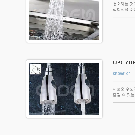
청소하는 것이
석회질을 순식
cUPC 인증
있거나 추가
UPC c
SR9961CP
새로운 수도
즐길 수 있는
모양과 크기의
이 헤드는 
전통적인 분
별도의 핸드 
으시면 지금