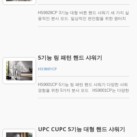
성능에 눈에 띄는 영향을 미치지 않습니다. 설치가
빠르고 간단하여 대부분의 표준 샤워 시스템에 적합
HS9928CP 3기능 대형 버튼 핸드 샤워기 세 가지 실
합니다. 샤워 밸브 차단 후 약 4초 만에 잔여 물을
용적인 분사 모드. 일상적인 편안함을 위한 원터치
배수하여 샤워 진공 차단기는 물의 잔여를 줄이고
제어. HS9928CP는 Ø115 mm의 큰 분사면과 세 가
더 깨끗하고 건조한 샤워 환경을 유지하는 실용적인
지 실용적인 분사 모드: 비 분사, 안개 분사, 비 + 안
솔루션을 제공합니다. 주요 이점 • 차단 후 자동
개 분사를 특징으로 합니다. 일상적인 헹굼을 위한
으로 잔여 물을 배수합니다. • 배수를 촉진하기 위해
넓고 고른 분사부터 부드럽고 미세한 안개, 편안한
음압을 해제합니다. • 샤워 호스 내부의 물 잔여를
조합 분사까지, 각 모드는 다양한 샤워 선호도에 맞
줄이는 데 도움을 줍니다. • 더 건조한 샤워 호스 환
게 설계되었습니다. 전통적인 회전 선택기와 달리,
경을 지원합니다. • 전기가 필요하지 않습니다. • 설
5기능 링 패턴 핸드 샤워기
HS9928CP는 손잡이 앞쪽에 편리하게 위치한 버튼
치가 쉽습니다. • 대부분의 표준 샤워 시스템과 호환
이 특징입니다. 버튼을 눌러 스프레이 모드 간에 전
됩니다.
HS9001CP
환하면 한 손으로 빠르고 직관적으로 조작할 수 있
습니다. 매끄러운 손잡이, 크롬 마감, 표준 연결이
결합되어 일상적인 기능성과 깔끔하고 현대적인 외
HS9001CP 5기능 링 패턴 핸드 샤워기 다양한 샤워
관을 제공합니다. UPC 인증을 받은 HS9928CP는
경험을 위한 5가지 분사 모드 HS9001CP는 다양한
주거용 욕실, 호텔, 주거 개발 및 전문 욕실 프로젝
샤워 요구에 맞춘 다섯 가지 실용적인 분사 모드를
트에 적합합니다. 제품 특징 Ø115 mm 대형 분사
갖춘 독특한 링 패턴 분사 면을 특징으로 합니다. 일
면 확대된 분사면은 더 넓은 물 범위를 제공하여 보
상적인 전신 세척과 부드럽고 편안한 안개에서부터
다 편안한 전신 샤워 경험을 제공합니다. 3가지 실
보다 집중적인 마사지 분사에 이르기까지, 각 모드
용적인 분사 모드 세 가지 신중하게 선택된 분사 패
는 매일의 샤워를 즐길 수 있는 다양한 방법을 제공
턴은 복잡한 조작 없이 일상적인 헹굼, 부드러운 안
합니다. 유선형 인체공학적 손잡이는 편안한 그립
UPC CUPC 5기능 대형 핸드 샤워기
개 분사 및 결합된 분사 요구를 충족합니다. 원터
감을 제공하며, 세척이 용이한 실리콘 노즐, 광택이
치 모드 전환 손잡이 앞쪽에 편리하게 위치한 버튼
나는 크롬 마감, 표준 G1/2 (1/2") 연결이 스타일, 내