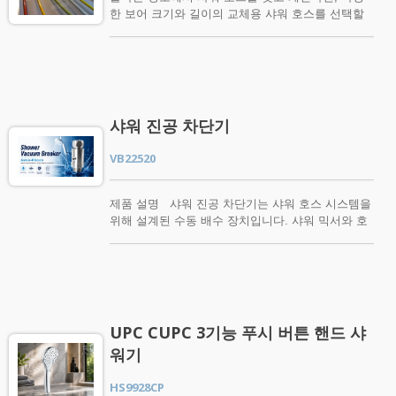
한 보어 크기와 길이의 교체용 샤워 호스를 선택할
수 있습니다. 샤워 호스의 스타일을 선택하는 것은
샤워를 업데이트할 때 가장 먼저 생각나는 것이 아
닐 수 있습니다. 그러나 샤워 호스는 청소하기 어려
울 수 있으며 샤워의 나머지 부분보다 더 빨리 낡아
보이기 시작합니다. 샤워 호스를 단순히 교체하는
것만으로도 샤워에 다시 반짝임을 더할 수 있습니
샤워 진공 차단기
다. ERDEN의 샤워 호스는 스테인리스 스틸로 제작
되어 견고하고 내구성이 뛰어나며, 호스가 쉽게 찢
VB22520
어지지 않도록 이중 잠금 기능을 통합하고 있습니
다. 우리의 샤워 호스 제품 대부분은 미국 및 캐나
다의 국가 표준에 적합한 UPC 및 cUPC 인증을 받
제품 설명 샤워 진공 차단기는 샤워 호스 시스템을
았습니다. 우리 웹사이트에서 샤워를 다시 작동시
위해 설계된 수동 배수 장치입니다. 샤워 믹서와 호
키기 위해 필요한 호스의 적절한 크기, 유형 및 품질
스 사이에 설치되어, 수돗물이 차단된 후 자동으로
을 찾을 수 있습니다. 또한 맞춤 생산도 가능하니,
호스에 공기를 주입하여 음압을 해소하고 잔여 물이
맞춤 생산에 대한 요구 사항이 있으시면 언제든지
자연스럽게 배수되도록 합니다. 전통적인 샤워 시
문의해 주시기 바랍니다. 우리의 샤워 호스 제품에
스템에서는 사용 후 호스 안에 물이 자주 남아 있어
관심이 있거나 추가 질문이 있으시면 지금 바로 문
습한 환경을 만들어 시간이 지남에 따라 습기 축적,
의해 주십시오.
석회질 침착 및 바이오필름 형성에 기여할 수 있습
UPC CUPC 3기능 푸시 버튼 핸드 샤
니다. 샤워 진공 차단기는 잔여 물 보유를 줄이고,
워기
더 건조한 호스 환경을 지원하며, 더 나은 샤워 위생
관리를 촉진합니다. 이 장치는 전적으로 기계적으
HS9928CP
로 작동하며 전기가 필요 없고 수압, 유량 또는 샤워