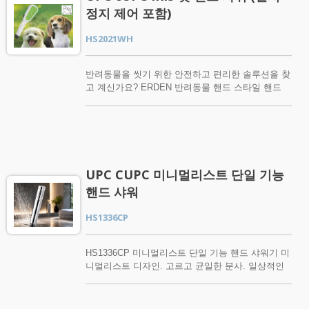
하여 목표 지점 세척을 가능하게 하여 HS9930CP에
에 편리하게 위치한 레버를 통해 분사 모드를 빠르
정지 제어 포함)
일상적인 샤워 이상의 독특한 기능을 부여합니다.
고 직관적으로 전환할 수 있습니다. 고른 물 분배
회전 선택기를 통해 분사 모드 간 전환이 용이하며,
다중 노즐 분사면은 물을 고르게 분배하여 일관된
HS2021WH
추가된 일시 정지 기능은 일상 사용 중 추가적인 편
커버리지와 편안한 샤워 경험을 제공합니다. 유선
리함을 제공합니다. 다양한 분사 모드 이상의 디자
형 인체공학적 손잡이 부드럽고 흐르는 프로필은 현
인 회전 분사 선택기 선택기를 간단히 돌려 분사 모
반려동물을 씻기 위한 안전하고 편리한 솔루션을 찾
대 욕실 인테리어를 보완하면서 편안하고 자연스러
드를 전환하세요. 직관적인 회전 디자인으로 필요에
고 계신가요? ERDEN 반려동물 핸드 스타일 핸드
운 그립감을 제공합니다. 내구성이 뛰어난 ABS 구
맞는 물 흐름을 쉽게 선택할 수 있습니다. 편리한
샤워기(일시 정지 조절 기능 포함)가 최선의 선택입
조 일상적인 내구성, 쉬운 유지 관리 및 깨끗하고 광
일시 정지 기능 샴푸, 바디 워시를 바르거나 샤워 루
니다. 털뭉치 제거 장모 반려동물의 털은 항상 쉽
택 있는 외관을 위해 크롬 도금 마감 처리된 경량
틴 중 짧은 휴식 시간 동안 물 흐름을 일시적으로 멈
게 엉킵니다. 하지만 핸드 샤워기 빗을 사용하면 사
ABS로 제작되었습니다. 표준 G1/2 연결 표준
출 수 있어 불필요한 물 사용을 줄이는 데 도움이 됩
랑하는 반려동물을 씻는 동안 모든 털뭉치를 제거할
G1/2 (1/2") 연결은 대부분의 표준 샤워 호스와 호환
니다. 다중 노즐 분사 면 링 패턴 노즐 배열은 물을
수 있습니다. 더 나은 모발 품질 이 펫 핸드 스타일
되어 빠르고 편리한 설치가 가능합니다. UPC 인증
고르게 분배하여 편안한 커버리지와 만족스러운 샤
핸드 샤워기는 우리의 반려동물의 모낭을 자극하여
UPC 인증은 제품 준수 요구 사항을 지원하여
워 경험을 제공합니다. 쉬운 청소 실리콘 노즐 유
UPC CUPC 미니멀리스트 단일 기능
훌륭한 모발 품질을 보장하고, 반려동물의 털을 부
HS9913CP가 전문 욕실 프로젝트, 조달 요구 및 북
연한 실리콘 노즐은 정기적인 청소를 더 쉽게 만들
핸드 샤워
드럽고 매끄럽게 만들어 줍니다.
미 시장 응용에 적합하도록 합니다.
어 줍니다. 노즐 표면을 문지르거나 닦아 미네랄 축
적을 제거하고 분사 구멍이 막힐 가능성을 줄이세
HS1336CP
요. 크롬 도금 ABS 구조 경량 ABS로 제작되어 크
롬 도금 마감이 되어 있으며, 일상적인 내구성과 현
대적인 욕실 인테리어에 잘 어울리는 깔끔하고 세련
HS1336CP 미니멀리스트 단일 기능 핸드 샤워기 미
된 외관을 결합합니다. 유니버설 연결 대부분의 표
니멀리스트 디자인. 고르고 균일한 분사. 일상적인
준 샤워 호스와 호환되는 범용 연결로 설계되어 교
편안함. HS1336CP는 세련되고 미니멀한 프로필
체 및 욕실 업그레이드가 빠르고 편리합니다.
을 갖추고 있으며, 고르고 균일한 흐름을 제공하는
단일 분사 모드로 편안하고 자연스러운 샤워 경험을