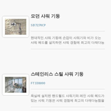
제공합니다. 슬림하고 유선형의 디자인은 현대 욕실
인테리어를 보완하며, 주거 욕실, 호텔, 게스트 숙소
및 상업 프로젝트 등 다양한 환경에서 잘 어울립니
모던 샤워 기둥
다. UPC 인증을 받은 HS1336CP는 깔끔한 미학, 일
상적인 내구성 및 실용적인 성능을 결합하여 간단하
SB7270CP
면서도 세련된 샤워 경험을 제공합니다. 제품 특징
미니멀리스트 슬림 프로필 깔끔하고 날씬한 디자인
은 현대 욕실 인테리어에 세련된 터치를 추가하면서
현대적인 샤워 기둥에 손잡이 샤워기와 비가 오는
도 간단하고 절제된 외관을 유지합니다. 고운, 고
샤워 헤드를 설치하면 샤워 경험에 최고의 다재다능
른 분사 단일 분사 모드는 부드럽고 고르게 분포된
함을 제공합니다. 손잡이 샤워기와 비가 오는 샤워
흐름을 제공하여 일상적인 샤워에 편안한 커버리지
헤드가 있는 슬라이딩 바의 가장 큰 장점은 집안의
를 제공합니다. 물 효율적인 흐름 디자인 최적화된
모든 사람에게 맞게 위치를 조정할 수 있는 능력입
분사 디자인은 편안한 샤워 느낌을 유지하면서 효율
니다. 기존 샤워기에 설치할 수 있는 모델을 구매
적인 물 사용을 지원합니다. 쉬운 세척 실리콘 노
해야 합니다. 선택한 모델이 기존 샤워기 하드웨어
즐 유연한 실리콘 노즐은 일상적인 청소를 더 쉽게
와 호환되는지 확인하세요. 현대적인 샤워 기둥은
스테인리스 스틸 샤워 기둥
만들어 줍니다. 노즐 표면을 문지르거나 닦아 미네
기존 샤워 헤드를 교체하고 샤워할 때 가장 선호하
랄 축적을 제거하고 일관된 물 흐름을 유지하세요.
는 방식으로 헤드를 위치시킬 수 있는 기능을 제공
FT338000
폴리시드 크롬 마감 고광택 크롬 마감은 깨끗하고
합니다. 평균 가정에서 샤워는 일반적으로 변기와
세련된 외관을 제공하며 표면을 쉽게 닦고 유지 관
세탁기 다음으로 세 번째로 많은 물을 사용하는 것
리할 수 있게 합니다. 표준 G1/2 연결 표준 G1/2
입니다. 평균 미국인의 샤워는 17.2갤런(65.1리터)을
욕실에 설치된 핸드헬드 샤워기와 레인 샤워 헤드가
(1/2") 나사 연결은 대부분의 표준 샤워 호스와 호환
사용하며, 평균 유량 2.1갤런(분당)(7.9리터/분)에서
있는 샤워 기둥은 샤워 경험에 최고의 다재다능함을
되어 빠르고 편리한 설치가 가능합니다. 단일 분사
8.2분 동안 지속됩니다. 하지만 기존의 핸드헬드 샤
제공합니다. 핸드헬드 샤워기와 레인 샤워 헤드가
모드 포화 분사 미세하고 고르게 분포된 분사가 자
워가 있는 슬라이딩 바를 ERDEN 모던 슬라이딩 바
있는 슬라이딩 바의 가장 큰 장점은 집안의 모든 사