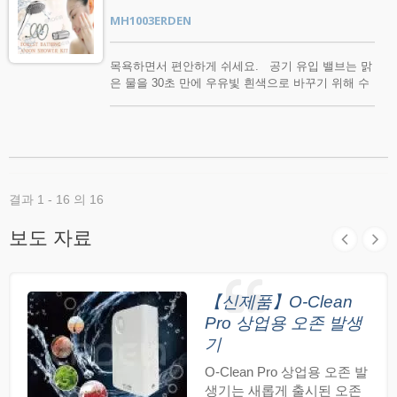
공합니다. 모든 핸드헬드 샤워기 및 핸디 비데 스프
MH1003ERDEN
레이어와 함께 사용하기에 적합합니다. 고품질 샤
워 호스를 구매하는 것은 모든 욕실에 중요합니다.
고품질 제품은 쉽게 부서지지 않으며, 사용의 편리
목욕하면서 편안하게 쉬세요. 공기 유입 밸브는 맑
함을 위해 유연하고 가벼운 느낌을 제공합니다.
은 물을 30초 만에 우유빛 흰색으로 바꾸기 위해 수
ERDEN PVC 실버 포일 샤워 호스는 귀하의 욕실에
십억 개의 작은 기포를 생성할 수 있습니다. 작은 기
완벽한 선택입니다.
포는 우리의 피부 모공보다 작습니다. 이 밸브를 핸
드 소워에 부착하면, 특별한 밸브를 통해 물과 가스
를 혼합하여 음이온을 생성할 수 있습니다. 피부 모
공을 깊게 청소하고, 모발 성장을 증가시키며, 신진
대사를 촉진할 수 있습니다. 게다가, 그것은 또한 피
결과 1 - 16 의 16
로와 압박을 해소하고, 혈액 순환을 개선하며, 피부
의 산소 수준을 높이는 데 도움을 줄 수 있습니다.
보도 자료
이 음이온 샤워 키트는 물 사용량을 줄여 수자원을
절약할 수 있습니다. 따라서 인건비를 줄이기 위해
에너지 소비 없이 친환경적입니다. 다시 목욕을 즐
기세요.
【신제품】O-Clean
Pro 상업용 오존 발생
기
O-Clean Pro 상업용 오존 발
생기는 새롭게 출시된 오존