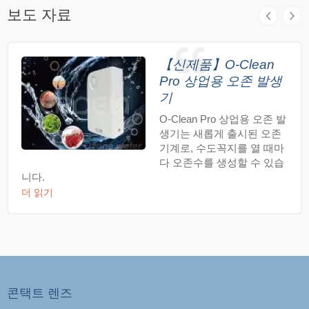
보도 자료
50리터의 깨끗하고 안전한 물이 필요합니다. 우리
대부분은 우리가 마시는 물에 대해 생각하지 않습니
다. 우리는 수도꼭지를 틀고, 유리잔을 채우고, 마십
니다. 당신이 마시는 물은 안전한가요? 만약 당신의
【신제품】O-Clean
수돗물이 갑자기 오염된다면 무엇을 할 수 있을까
요? ERDEN 클래식 이중 온도 RO 음용 수도꼭지
Pro 상업용 오존 발생
에 관심이 있거나 추가 질문이 있으시면 지금 바로
기
저희에게 연락해 주십시오.
O-Clean Pro 상업용 오존 발
생기는 새롭게 출시된 오존
기계로, 수도꼭지를 열 때마
다 오존수를 생성할 수 있습
니다.
더 읽기
콘택트 렌즈