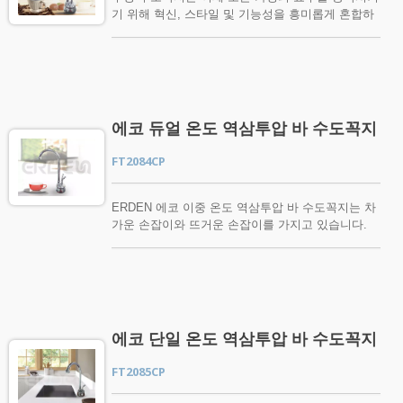
기 위해 혁신, 스타일 및 기능성을 흥미롭게 혼합하
여 제공합니다. ERDEN에서는 최고의 주방 수도꼭
지를 폭넓게 선택할 수 있습니다. 선택하기 전에
매일 아침 첫 잔의 커피부터 간식, 식사 준비 또는
손님 접대에 이르기까지 주방 수도꼭지를 어떻게 사
용하는지 생각해 보세요. 이를 염두에 두면 주방 작
업을 신속하게 처리할 수 있는 적절한 기능 조합을
에코 듀얼 온도 역삼투압 바 수도꼭지
갖춘 새로운 주방 수도꼭지를 선택할 수 있습니다.
표준 단일 손잡이, 풀다운, 풀아웃 수도꼭지 등을 찾
FT2084CP
고 계시다면, 귀하의 필요를 충족시킬 수 있는 완벽
한 마감과 스타일의 수도꼭지를 보유하고 있습니다.
저희 웹사이트에서 ERDEN RO 수도꼭지, 주방 수
ERDEN 에코 이중 온도 역삼투압 바 수도꼭지는 차
도꼭지를 선택하실 수 있습니다. 저희 주방 수도꼭
가운 손잡이와 뜨거운 손잡이를 가지고 있습니다.
지 제품에 관심이 있으시거나 추가 질문이 있으시면
밸브는 본체에서 분리할 수 있습니다. 일반적인 역
지금 바로 문의해 주십시오.
삼투압 수도꼭지는 오랜 사용 후 물이 새거나 스며
들어 손상이 발생할 수 있습니다. 이 경우 전체 본체
를 교체해야 합니다. 그러나 에코 이중 온도 RO 음
용 수도꼭지는 내부 밸브만 간단히 교체할 수 있습
니다. 비용을 절약하고 낭비하지 마세요. 물은 인
에코 단일 온도 역삼투압 바 수도꼭지
간의 기본적인 필요입니다. 지구상의 각 사람은 음
료수, 요리 및 단순히 자신을 깨끗하게 유지하기 위
FT2085CP
해 하루에 최소 20에서 50리터의 깨끗하고 안전한
물이 필요합니다. 우리 대부분은 우리가 마시는 물