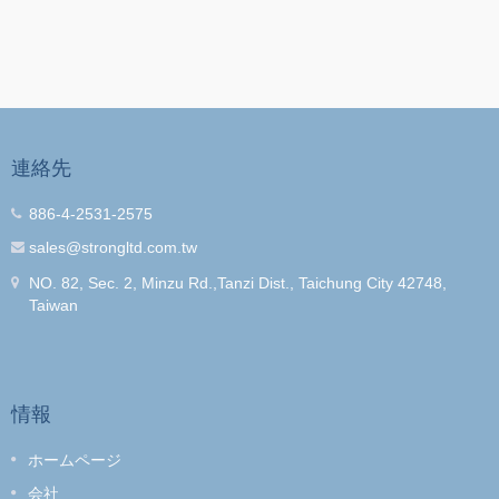
連絡先
886-4-2531-2575
sales@strongltd.com.tw
NO. 82, Sec. 2, Minzu Rd.,Tanzi Dist., Taichung City 42748,
Taiwan
情報
ホームページ
会社