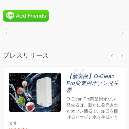
プレスリリース
【新製品】O-Clean
Pro商業用オゾン発生
器
O-Clean Pro商業用オゾン
発生器は、新たに発売され
たオゾン機器で、蛇口を開
けるとオゾン水を生成でき
ます。