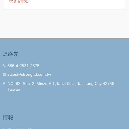
続きを読む
連絡先
886-4-2531-2575
sales@strongltd.com.tw
NO. 82, Sec. 2, Minzu Rd.,Tanzi Dist., Taichung City 42748,
Taiwan
情報