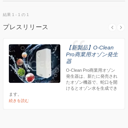
結果 1 - 1 の 1
プレスリリース
【新製品】O-Clean
Pro商業用オゾン発生
器
O-Clean Pro商業用オゾン
発生器は、新たに発売され
たオゾン機器で、蛇口を開
けるとオゾン水を生成でき
ます。
続きを読む