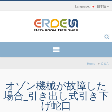
日本語
Home
Q & A
オゾン機械が故障した
場合_引き出し式引き下
げ蛇口