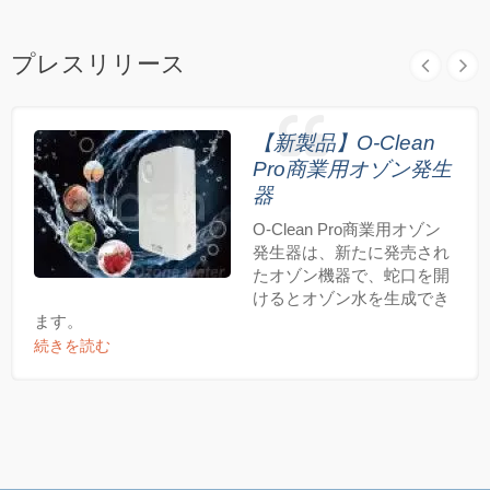
プレスリリース
【新製品】O-Clean
Pro商業用オゾン発生
器
O-Clean Pro商業用オゾン
発生器は、新たに発売され
たオゾン機器で、蛇口を開
けるとオゾン水を生成でき
ます。
続きを読む