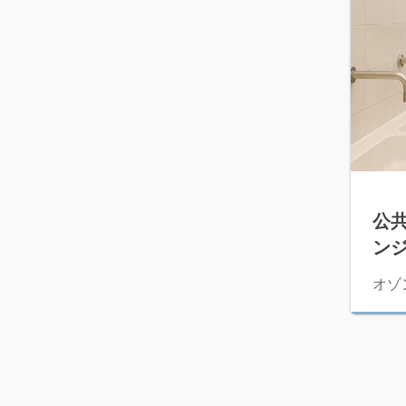
公
ン
オゾ