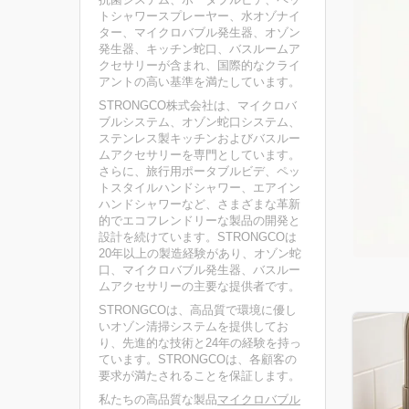
トシャワースプレーヤー、水オゾナイ
ター、マイクロバブル発生器、オゾン
発生器、キッチン蛇口、バスルームア
クセサリーが含まれ、国際的なクライ
アントの高い基準を満たしています。
STRONGCO株式会社は、マイクロバ
ブルシステム、オゾン蛇口システム、
ステンレス製キッチンおよびバスルー
ムアクセサリーを専門としています。
さらに、旅行用ポータブルビデ、ペッ
トスタイルハンドシャワー、エアイン
ハンドシャワーなど、さまざまな革新
的でエコフレンドリーな製品の開発と
設計を続けています。STRONGCOは
20年以上の製造経験があり、オゾン蛇
口、マイクロバブル発生器、バスルー
ムアクセサリーの主要な提供者です。
STRONGCOは、高品質で環境に優し
いオゾン清掃システムを提供してお
り、先進的な技術と24年の経験を持っ
ています。STRONGCOは、各顧客の
要求が満たされることを保証します。
私たちの高品質な製品
マイクロバブル