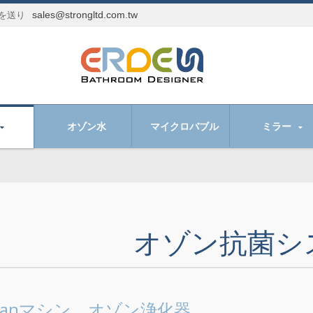
sales@strongltd.com.tw
を送り
オゾン水
マイクロバブル
ミラー
オゾン抗菌シ
leanマシン、オゾン浄化器