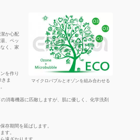
清潔か心配
足湯、ペッ
はなく、家
ョンを作り
除きま
マイクロバブルとオゾンを組み合わせる
す。
ドの消毒機器に匹敵しますが、肌に優しく、化学洗剤
の保存期間を延ばします。
します。
から遠ざかります。