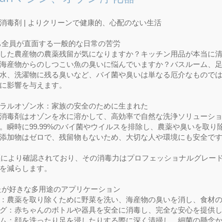
消毒剤 | よりクリーンで健康的、心配のない生活
ち全員が直面する一般的な日常の苦労
した農産物の農薬残留が気になりますか？キッチン用品が本当に
海産物からのしつこい魚の臭いに悩んでいますか？バスルーム、
水、洗濯物に残る臭いなど、バイ菌や臭いは単なる厄介なもので
に影響を与えます。
ラルオゾン水：家族の安全のために生まれた
消毒剤はオゾンを水に溶かして、高効率で自然な洗浄ソリューシ
。瞬時に99.99%のバイ菌やウイルスを排除し、農薬や臭いを取り
添加物はゼロで、残留物もないため、大切な人や環境にも安全で
証により確認されており、その消毒力はプロフェッショナルグレー
を減らします。
たが好きな多用途のアプリケーション
：農薬を取り除くために野菜を洗い、海産物の臭いを消し、食材
グ：赤ちゃんのボトルや器具を安全に消毒し、完全な安心を提供
ム：顔を洗ったり足を浸したりする際に深く清掃し、細菌の懸念