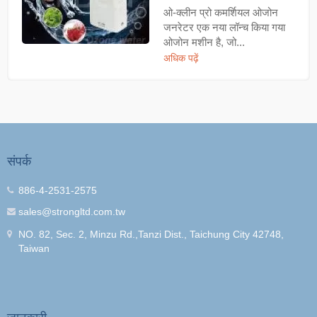
ओ-क्लीन प्रो कमर्शियल ओजोन
जनरेटर एक नया लॉन्च किया गया
ओजोन मशीन है, जो...
अधिक पढ़ें
संपर्क
886-4-2531-2575
sales@strongltd.com.tw
NO. 82, Sec. 2, Minzu Rd.,Tanzi Dist., Taichung City 42748,
Taiwan
जानकारी