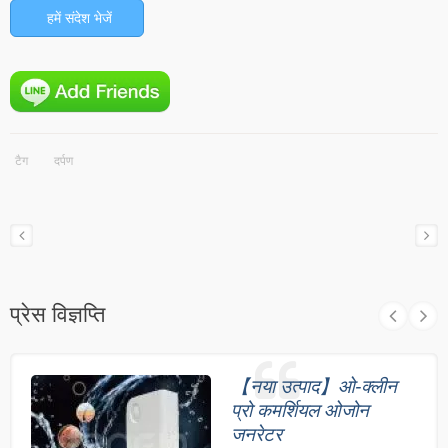
हमें संदेश भेजें
टैग
दर्पण
प्रेस विज्ञप्ति
【नया उत्पाद】ओ-क्लीन
प्रो कमर्शियल ओजोन
जनरेटर