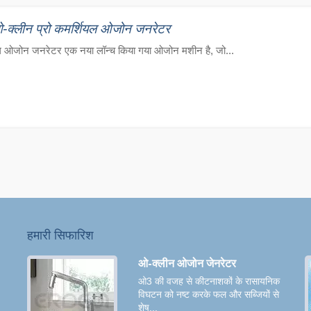
क्लीन प्रो कमर्शियल ओजोन जनरेटर
यल ओजोन जनरेटर एक नया लॉन्च किया गया ओजोन मशीन है, जो...
हमारी सिफारिश
ओ-क्लीन ओजोन जेनरेटर
ओ3 की वजह से कीटनाशकों के रासायनिक
विघटन को नष्ट करके फल और सब्जियों से
शेष...