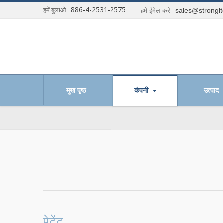
886-4-2531-2575
हमें बुलाओ
sales@strongl
हमे ईमेल करे
र्यक्षम हैं।
मुख पृष्ठ
कंपनी
उत्पाद
पेटेंट