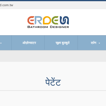
td.com.tw
ओज़ोनवाटर
सूक्ष्म बुलबुले
दर्पण
पेटेंट