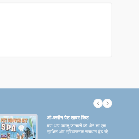
ओ-क्लीन पेट शावर किट
क्या आप पालतू जानवरों को धोने का एक
सुरक्षित और सुविधाजनक समाधान ढूंढ रहे...