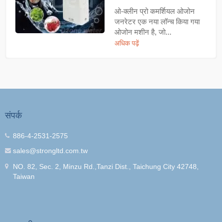
ओ-क्लीन प्रो कमर्शियल ओजोन
जनरेटर एक नया लॉन्च किया गया
ओजोन मशीन है, जो...
अधिक पढ़ें
संपर्क
886-4-2531-2575
sales@strongltd.com.tw
NO. 82, Sec. 2, Minzu Rd.,Tanzi Dist., Taichung City 42748,
Taiwan