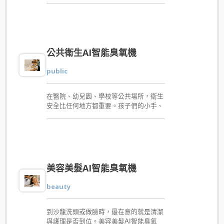
它能將臭氧溶入水中，形成天然殺菌水，
快速消滅細菌、去除異味與黴菌，讓衣物
洗後更清新。小巧不占空間，可搭配家中
任何款式的洗衣機使用，安裝簡單，即開
即用。免添加化學洗劑，無殘留、無刺
公共衛生AI智能臭氧機
激，經SGS檢驗安心可靠。無論是日常衣
物、運動服，還是寶寶與寵物用品，臭氧
public
水都能帶來安全高效的清潔體驗，守護家
人健康。
在醫院、幼兒園、學校等公共場所，衛生
安全比任何地方都重要。孩子們的小手、
醫護人員的頻繁接觸，都可能帶來細菌與
病毒傳播風險。公共衛生AI智能臭氧機，
專為公共空間設計，能將臭氧溶入水中，
生成天然殺菌水，瞬間消滅99.99%細菌
病毒，並去除異味。可搭配臭氧腳踏或臭
氧感應龍頭，免手接觸即可出水，安全衛
美容美髮AI智能臭氧機
生又便利。應用於洗手台、飲水區或清潔
區，能有效提升整體環境衛生品質，守護
beauty
孩子、病患與大眾健康。天然無殘留、經
SGS檢驗，讓公共空間消毒更智慧、更安
心。
到沙龍洗頭或做臉時，最在意的就是清潔
與護理是否到位。美容美髮AI智能臭氧