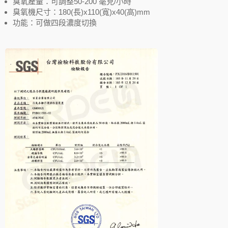
臭氧產量：可調整50-200 毫克/小時
臭氧機尺寸：180(長)x110(寬)x40(高)mm
功能：可做四段濃度切換