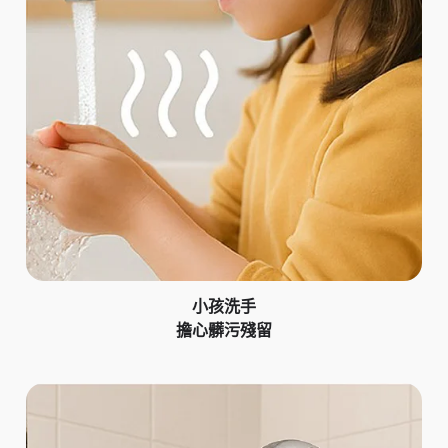
小孩洗手
擔心髒污殘留