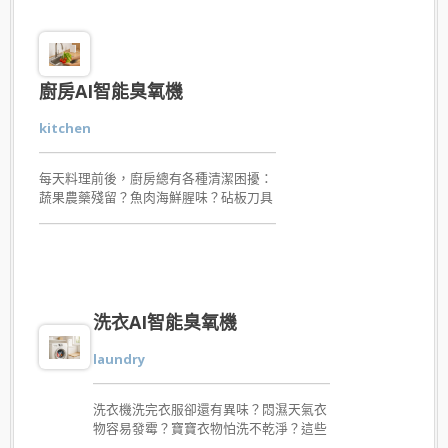
廚房AI智能臭氧機
kitchen
每天料理前後，廚房總有各種清潔困擾：
蔬果農藥殘留？魚肉海鮮腥味？砧板刀具
細菌？碗盤油膩難洗？廚房AI智能臭氧機
就是你的全方位幫手。透過先進技術，將
臭氧溶於水中，瞬間生成天然殺菌水，快
速消滅細菌、去除異味與農藥殘留。無論
安裝於檯面上龍頭、隱藏式檯面下龍頭，
或搭配抽拉龍頭，都能靈活應用，滿足不
洗衣AI智能臭氧機
同廚房需求。減少化學清潔劑、無殘留，
經SGS檢驗安全可靠，讓你在準備食材、
laundry
清洗碗盤或日常廚房清潔時，都能安心又
省力。
洗衣機洗完衣服卻還有異味？悶濕天氣衣
物容易發霉？寶寶衣物怕洗不乾淨？這些
困擾，洗衣AI智能臭氧機幫你一次解決。