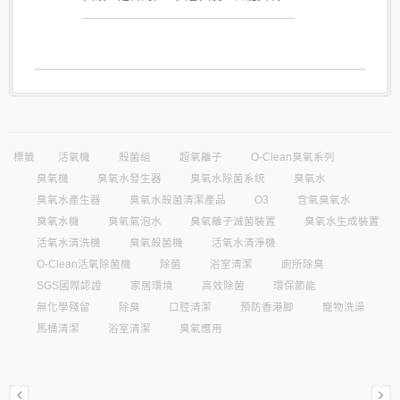
機，專為美髮與美容業設計，能將臭氧溶
入水中，生成天然高效的臭氧水，
99.99%有效抑菌，安全無殘留。應用於
洗頭床，可深層潔淨頭皮、抑制頭皮屑細
菌，讓髮絲更健康清爽；用於臉部清潔與
護膚，能帶走毛孔髒污，讓肌膚淨透明
亮；足浴時更能有效消除異味與細菌，帶
來如牛奶浴般的舒適體驗。免化學清潔
劑，天然溫和，經SGS檢驗安心可靠，讓
標籤
活氧機
殺菌組
超氧離子
O-Clean臭氧系列
顧客在享受服務的同時，擁有更潔淨、更
臭氧機
臭氧水發生器
臭氧水除菌系統
臭氧水
安心的呵護。
臭氧水產生器
臭氧水殺菌清潔產品
O3
含氧臭氧水
臭氧水機
臭氧氣泡水
臭氧離子滅菌裝置
臭氧水生成裝置
活氧水清洗機
臭氧殺菌機
活氧水清淨機
O-Clean活氧除菌機
除菌
浴室清潔
廁所除臭
SGS國際認證
家居環境
高效除菌
環保節能
無化學殘留
除臭
口腔清潔
預防香港腳
寵物洗澡
馬桶清潔
浴室清潔
臭氧應用