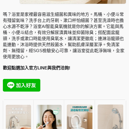
嗎？浴室是家裡最容易滋生細菌和異味的地方。馬桶、小便斗常
有殘留氣味？洗手台上的牙刷、漱口杯怕細菌？甚至洗澡時也擔
心水源不乾淨？浴室AI智能臭氧機就是你的解決方案。它能與馬
桶、小便斗結合，有效分解尿漬異味並抑菌除臭；搭配面盆龍
頭，洗手或漱口時能使用臭氧水，讓清潔更徹底；連淋浴龍頭也
能連動，沐浴時提供天然殺菌水，幫助肌膚深層潔淨。免清潔
劑、無殘留，經SGS檢驗安心可靠，讓浴室從此乾淨無味，全家
使用更放心。
歡迎點選加入官方LINE與我們洽詢!