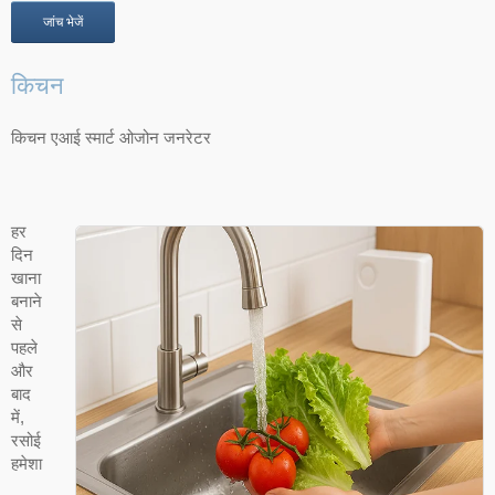
जांच भेजें
किचन
किचन एआई स्मार्ट ओजोन जनरेटर
हर
दिन
खाना
बनाने
से
पहले
और
बाद
में,
रसोई
हमेशा