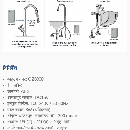
विनिर्देश
आइटम नंबर: OZ0008
रंग: सफेद
सामग्री: ABS
आउटपुट वोल्टेज: DC15V
इनपुट वोल्टेज: 100-240V / 50-60Hz
पावर खपत: 8W (अधिकतम)
ओज़ोन आउटपुट: समायोज्य 50 - 200 mg/hr
आकार: 180(ल) x 110(व) x 40(ह) मिमी
कार्य: समायोज्य 4-स्तरीय ओजोन सांद्रता