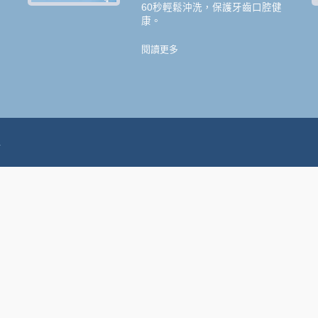
60秒輕鬆沖洗，保護牙齒口腔健
及
康。
。
閱讀更多
.