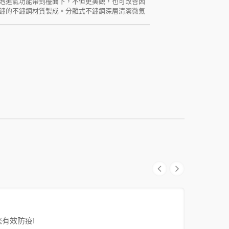
泡進氣功能帶到檯面下，不但更美觀，也可改善因
鏽的不鏽鋼材質製成。分離式不鏽鋼深層清潔微氣
這些微小的氣泡對除菌、皮膚毛孔滲透有強大的作
式不鏽鋼深層清潔微氣泡組，還可以減少您的用水
立即成為油切水龍頭，輕鬆除去大腸桿菌、總菌落
較低或較小，微米氣泡深層清洗裝置較短，不影響水
有效防疫!