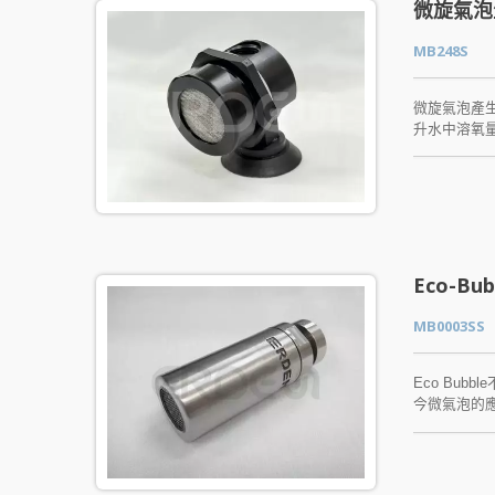
微旋氣泡
MB248S
微旋氣泡產生
升水中溶氧
盤，靈活適
溶氧，有效
計使氣泡分
優良密封性
教育和展示
增氧需求提
境，滿足不
Eco-B
MB0003SS
Eco Bu
今微氣泡的
水龍頭就可
氣泡起波器
菌、綠膿桿菌