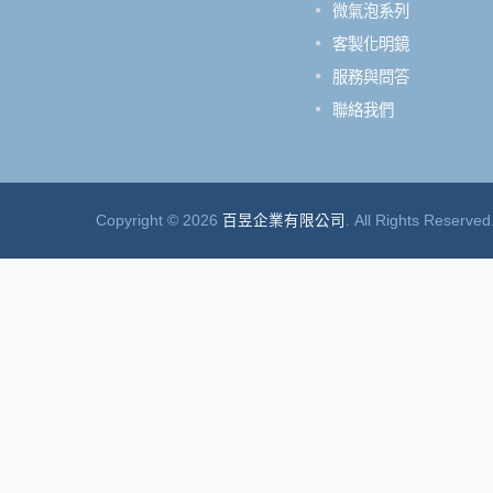
微氣泡系列
源。
效，不管是在家中、餐廳、旅館
辦公室都可以用得安心吃得放心
客製化明鏡
服務與問答
閱讀更多
聯絡我們
Copyright © 2026
百昱企業有限公司
. All Rights Reserved