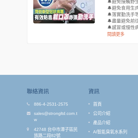
🔔避免接觸野
🔔避免食用生
🔔落實勤洗手
🔔盡量避免前
🔔感冒或慢性
閱讀更多
聯絡資訊
資訊
子進氣裝置
O-Clean 活氧機微氣泡殺菌
886-4-2531-2575
首頁
組
離子氣泡
sales@strongltd.com.t
公司介紹
產生大顆粒
百昱全新推出「活氧微氣泡殺菌
w
產品介紹
著空氣，創
列」，可自行簡單DIY安裝，通
42748 台中市潭子區民
柔包覆潔淨
SGS認證。擁有消滅細菌、去除
AI智能臭氧水系列
受SPA沐
族路二段82號
農藥、清除異味、食物保鮮等功