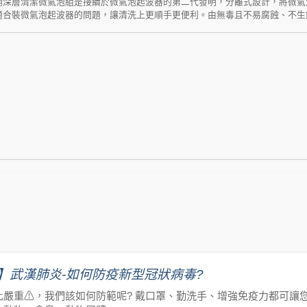
鋼深層清潔微氣泡組是接續於微氣泡起波器的第二代發明，分離式設計，將微氣
適合裝微氣泡起波器的問題，讓清洗上更順手更便利。由無毒且不易腐蝕、不生
使用。 只要裝上分離式不鏽鋼深層清潔微氣泡組就可以產生大量的微小氣泡，
層清潔，可以清洗用肉眼也看不見的細菌及多餘雜質後輕鬆帶走。使用這款分離
水的效果。 分離式不鏽鋼深層清潔微氣泡組通過SGS檢驗認可，水龍頭裝上後
萄球菌、綠膿桿菌…等。檢驗可清除達99.99%以上細菌。 適用於家中水槽
清洗的方便性。更加美觀。
】武漢肺炎-如何防疫新型冠狀病毒?
此嚴重⚠，我們該如何防範呢? 戴口罩、勤洗手、增強免疫力都可讓您