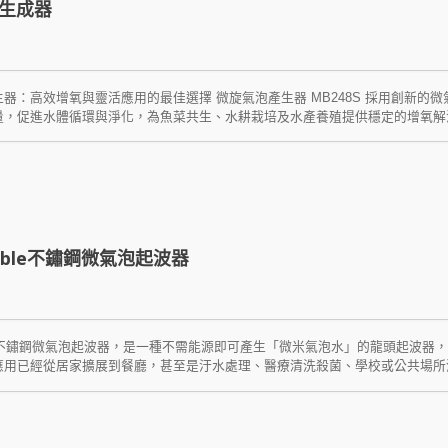
生成器
器：高效增氧與靈活應用的最佳選擇 微旋氣泡產生器 MB248S 採用創新
量，促進水體循環與淨化，為魚菜共生、水耕栽培及水產養殖提供穩定的增氧解
應不同環境，確保氣泡分布最佳化，運行穩定無阻塞。 微旋氣泡生成器採用高
促進魚類與植物健康。其乳白色氣泡效果均勻提高氧氣溶解率，具有顯著的水質
佈均勻，適應不同水流與系統需求。高強度真空吸盤固定於各類表面，確保設備
，防止洩漏，提高設備穩定性。低能耗設計支持長時間運作，經濟且環保。此設
用途，為各種水質管理需求提供解決方案。 微旋氣泡產生器憑藉高效微氣泡技
供最佳解決方案。不論是家庭應用、商業農場，還是教育與展示系統，這款設備
同場景的需求，是現代魚菜共生與水產養殖的理想選擇！
ubble不鏽鋼微氣泡起波器
bble不鏽鋼微氣泡起波器，是一種不需能源即可產生「微米氣泡水」的龍頭起波
應用已經從居家擴展到餐廳，甚至是汙水處理、醫療清洗殺菌、學校或公共場所
以產生大量的微米氣泡，這些微小的氣泡對除菌、皮膚毛孔滲透有強大的作用，
將氣體帶入水中，可減少用水量，達到省水的效果。裝上後立即成為油切水龍頭
…等。檢驗可清除達99.99%以上細菌。