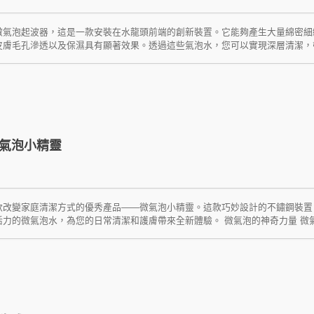
微氣泡起波器，這是一款安裝在水龍頭前端的創新裝置。它能夠產生大量綿密細
皮膚毛孔滲透以及保濕具有顯著效果。透過這些氣泡水，您可以實現深層清潔，
氣泡技術 不鏽鋼萬向微氣泡起波器不需外部能源，就能產生超濃密的微米氣泡
和水充分混合，從而大幅減少用水量，達到顯著的省水效果。這款起波器不僅能
桿菌等多種有害細菌，檢驗證明其細菌清除率達99.99%以上。 高品質的材
製成，確保其耐用性和安全性。這款微氣泡起波器不僅適用於家庭的廚房和浴室
它在污水處理、醫療清洗殺菌、蔬果清洗和水族養殖業增氧等方面也展現了卓越的
不鏽鋼萬向微氣泡起波器的應用範圍不斷擴大。無論是在家庭還是商業環境中，
無論是日常清潔還是專業應用，這款起波器都能滿足您的需求。 立即選購不鏽
氣泡小精靈
更高效的清潔方式。讓我們一起迎接更潔淨的未來！
款改變家庭清潔方式的優秀產品——微氣泡小精靈。這款巧妙設計的不鏽鋼裝置
活力的微氣泡水，為您的日常清潔和護膚帶來全新體驗。 微氣泡的神奇力量 微
能。這些氣泡能深入肌膚毛孔，溫和去除油脂和污垢，同時為皮膚提供滋潤，實
次使用都成為一次愉快的體驗。 節能環保，輕鬆使用 微氣泡小精靈不需要任何
果。這款裝置不僅適合家庭使用，還能在餐廳、學校和公共洗手間等多種場合發
著出色的表現，經過嚴格檢測，能夠去除超過99.99%的細菌，保證使用的安
就是選擇了一種健康、環保且高效的生活方式。這款產品應用廣泛，不僅能滿足
能。無論是日常清潔還是專業用途，微氣泡小精靈都能提供卓越的性能和可靠性
分。立即選購微氣泡小精靈，體驗前所未有的清潔效果，打造更健康、更環保的