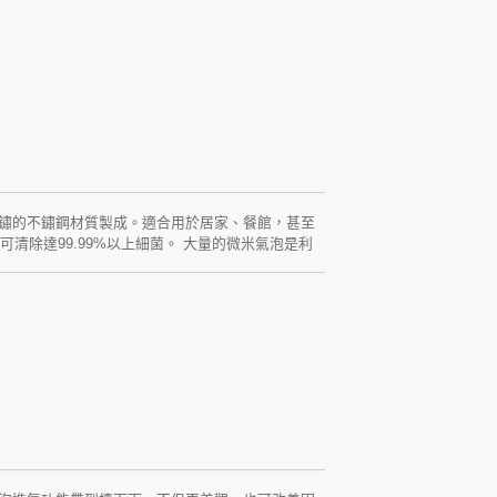
除去大腸桿菌、總菌落數、金黃色葡萄球菌、綠膿桿
鏽的不鏽鋼材質製成。適合用於居家、餐館，甚至
清除達99.99%以上細菌。 大量的微米氣泡是利
力及活化能力，增加了接觸面積，提高了氣、液均
孔汙垢、水產養殖增加含氧量。