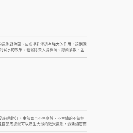
些微小的氣泡對除菌、皮膚毛孔滲透有強大的作用，達到深
到省水的效果。輕鬆除去大腸桿菌、總菌落數、金
鏽鋼微氣泡起波器，是一種不需能源即可產生「微米氣泡
的不鏽鋼材質製成。
的細菌髒汙。由無毒且不易腐蝕、不生鏽的不鏽鋼
且搭配馬達就可以產生大量的微米氣泡，這些綿密而
看不見的細菌。使用「微氣泡食材清洗器」清洗蔬