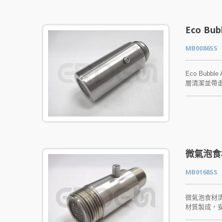
Eco B
MB0086SS
Eco Bu
層清潔並帶
黃色葡萄球菌
水」的龍頭
微氣泡食
MB0168SS
微氣泡食材
材質製成，
微小的氣泡