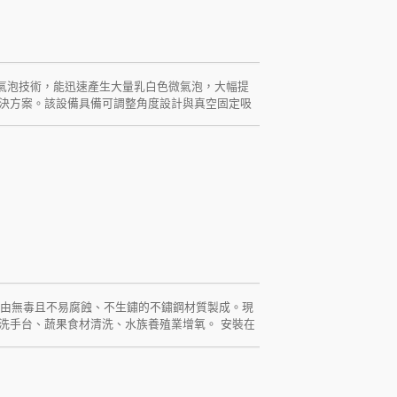
的微氣泡技術，能迅速產生大量乳白色微氣泡，大幅提
決方案。該設備具備可調整角度設計與真空固定吸
效微氣泡技術，穩定產生微米級氣泡，快速提升水中
淨化功能，抑制病菌與有害物質累積。可調角度設
穩定運行。進水端高耐用性固定座與矽膠墊片確保
備適用於魚菜共生系統、水耕栽培、水產養殖，及
術、多角度調整與真空吸盤固定設計，為水質管理與
都能助您打造更健康、更高效、更可持續的水環
器，由無毒且不易腐蝕、不生鏽的不鏽鋼材質製成。現
洗手台、蔬果食材清洗、水族養殖業增氧。 安裝在
達到深層清潔並帶走看不見的細菌及多餘雜質。微
，輕鬆除去大腸桿菌、總菌落數、金黃色葡萄球