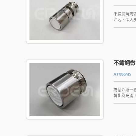
不鏽鋼萬向
油污、深入
卓越的微米
泡，使空氣
萄球菌、綠膿
不鏽鋼材質
除此之外，
術的普及，
生活質量。
不鏽鋼微
受更健康、
AT886MS
為您介紹一
轉化為充滿
潔和護膚功
享受，讓每
效節水的效
清潔領域也有
泡小精靈，
其獨特的功
人的健康加