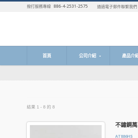
886-4-2531-2575
撥打服務專線
通過電子郵件聯繫我
首頁
公司介紹
產品介
結果 1 - 8 的 8
不鏽鋼萬
AT886HS