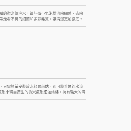
緻的微米氣泡水，這些微小氣泡對消除細菌、去除
帶走看不見的細菌和多餘雜質，讓清潔更加徹底。
水。這一過程將氣體帶入水中，形成大量的微米級氣
輕鬆去除油污，還能有效清除大腸桿菌、金黃色葡
質與應用 我們的產品採用無毒、不易腐蝕、不生鏽的
，還廣泛應用於餐廳、學校和公共場所的洗手台。
應用效果。 多功能應用，改變生活 隨著微氣泡技
它都能提供優異的清潔和節水效果，提升使用者的
鋼萬向微氣泡起波器，體驗科技帶來的清潔革命，享
，只需簡單安裝於水龍頭前端，即可將普通的水流
氣泡小精靈產生的微米氣泡細如絲縷，擁有強大的清
現深層清潔效果。不僅僅是清潔，還是一種護膚的
額外能源，就能創造出如雲朵般柔軟的水流，達到高
揮其卓越的去油和殺菌功能。它在水產養殖和醫療
全性和衛生標準。 多功能應用，改變生活 選擇微氣
家庭清潔需求，還能在多種商業和公共場合中發揮
。 讓我們一起享受這份來自細節的關懷，為您和家
生活環境。