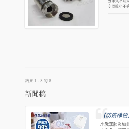
分離式不鏽
空間較小不
泡組可永久
用，達到深
量，達到省
數、金黃色葡
龍頭與水槽
結果 1 - 8 的 8
新聞稿
【防疫除菌
⚠武漢肺炎如