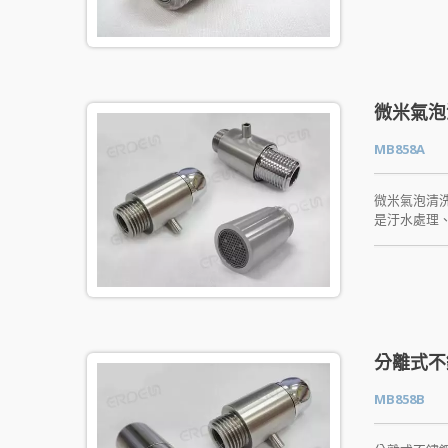
果，還可減
菌…等。
微米氣泡
MB858A
微米氣泡清
是汙水處理、
用物理作用
質混合及傳質
分離式不
MB858B