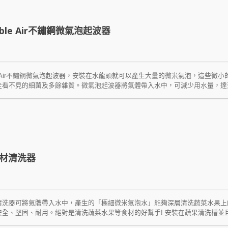
ubble Air不鏽鋼微氣泡起波器
bble Air不鏽鋼微氣泡起波器，安裝在水龍頭就可以產生大量的微米氣泡，這
走看不見的細菌及多餘雜質。微氣泡起波器將氣體帶入水中，可減少用水量，達
、綠膿桿菌…等。檢驗可清除達99.99%以上細菌。 Eco Bubble Air不
起波器，空氣由氣孔帶入氣體與水混和成為氣泡水，由無毒且不易腐蝕、不生鏽
材清洗器
清洗器可將氣體帶入水中，產生的「極細微米氣泡水」能夠深層清洗蔬菜水果上
安全、堅固、耐用。絕對是清洗蔬菜水果等食材的好幫手! 安裝在蔬果清洗槽並
可以深入蔬菜水果葉面或果皮表面包覆並帶走細小的髒污，達到深層清潔並帶走