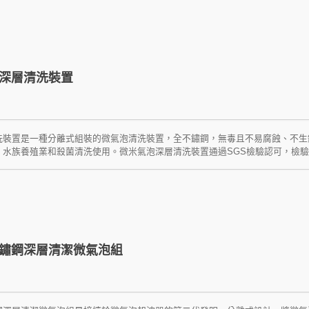
少用水量，達到省水約40%的效果。經SGS檢驗可清除達99%以上細菌。輕鬆
深層清洗裝置
洗裝置是一種分離式組裝的微氣泡清洗裝置，全不鏽鋼，無毒且不易腐蝕、不生
水族養殖業和殺菌清洗使用。微米氣泡深層清洗裝置通過SGS檢驗認可，檢驗可
，將氣體分子細化後，溶入到水分子間的空隙里。提高了水、氣分子的活性、活
速度，改變了物質反應環境。 * 可應用於: 清洗蔬果食物、深層清潔肌膚毛
鏽鋼深層清潔微氣泡組