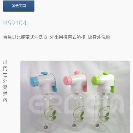
發送詢問
HS9104
百昱貝比攜帶式沖洗器, 外出用攜帶式噴槍, 隨身沖洗瓶
出
門
在
外
突
然
內