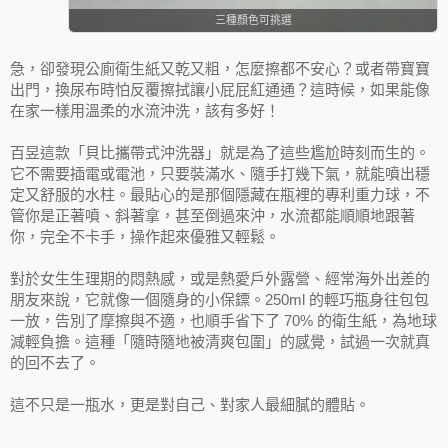
三種顏色可挑選
急，卻發現公廁衛生紙又乾又粗，怎麼擦都不安心？或者帶寶寶
出門，換尿布時怕反覆擦拭讓小屁屁紅通通？這時候，如果能像
在家一樣用溫柔的水流沖洗，該有多好！
百昱這款「貝比攜帶式沖洗器」就是為了這些尷尬時刻而生的。
它不需要插電或電池，只要裝滿水、隨手打幾下氣，就能噴出穩
定又舒服的水柱。最貼心的是那個隱藏在瓶裡的專利重力球，不
管你是正著噴、斜著拿，甚至倒過來沖，水流都能順順地跟著
你，完全不卡手，操作起來優雅又輕鬆。
對於女生生理期的悶熱感，或是熱愛戶外露營、經常海外出差的
朋友來說，它就像一個隨身的小保鏢。250ml 的輕巧瓶身往包包
一放，告別了摩擦與不適，也順手省下了 70% 的衛生紙，為地球
減輕負擔。這種「隨時隨地被清爽包圍」的感覺，試過一次就真
的回不去了。
這不只是一瓶水，更是對自己、對家人最細膩的體貼。