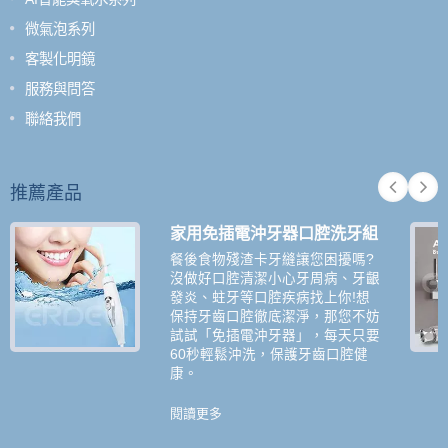
微氣泡系列
客製化明鏡
服務與問答
聯絡我們
推薦產品
家用免插電沖牙器口腔洗牙組
餐後食物殘渣卡牙縫讓您困擾嗎?
沒做好口腔清潔小心牙周病、牙齦
發炎、蛀牙等口腔疾病找上你!想
保持牙齒口腔徹底潔淨，那您不妨
試試「免插電沖牙器」，每天只要
60秒輕鬆沖洗，保護牙齒口腔健
康。
閱讀更多