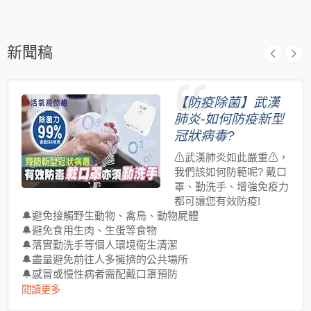
新聞稿
【防疫除菌】武漢
肺炎-如何防疫新型
冠狀病毒?
⚠武漢肺炎如此嚴重⚠，
我們該如何防範呢? 戴口
罩、勤洗手、增強免疫力
都可讓您有效防疫!
🔔避免接觸野生動物、禽鳥、動物屍體
🔔避免食用生肉、生蛋等食物
🔔落實勤洗手等個人環境衛生清潔
🔔盡量避免前往人多擁擠的公共場所
🔔感冒或慢性病者需配戴口罩預防
閱讀更多