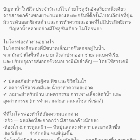
ปัญหาน้ำในชีวิตประจำวัน แก้ไขด้วยโซลูชันอัจฉริยะหนึ่งเดียว
จากสารตกค้างของยาฆ่าแมลงและตะกรันที่ดื้อรั้นไปจนถึงบ่อที่ขุ่น
มัว ระดับออกซิเจนต่ำ และการทำความสะอาดที่ไม่มีประสิทธิภาพ
— ปัญหาน้ำหลายอย่างมีโซลูชันเดียว: ไมโครฟอง.
ไมโครฟองทำงานอย่างไร
ไมโครฟองคือฟองที่มีขนาดเล็กมากซึ่งลอยอยู่ในน้ำ.
พวกมันเข้าถึงพื้นที่แคบ ยกสิ่งสกปรกออก ช่วยลดแบคทีเรีย,
และปรับปรุงการส่งออกซิเจนอย่างมีนัยสำคัญ — โดยใช้สารเคมี
น้อยที่สุด.
✔ ปลอดภัยสำหรับผู้คน พืช และชีวิตในน้ำ
✔ ลดการใช้สารเคมีและน้ำยาทำความสะอาด
✔ เหมาะสำหรับบ้าน เกษตรกรรม การเพาะเลี้ยงสัตว์น้ำ และ
อุตสาหกรรม (การทำความสะอาดแผงโซลาร์เซลล์)
ที่ที่ไมโครฟองทำให้เกิดความแตกต่าง
‧ครัว — ผลผลิตที่สะอาดกว่า มีสารตกค้างน้อยลง
‧ห้องน้ำ & การดูแลผิว — หินปูนลดลง ทำความสะอาดลึกขึ้น
‧สัตว์เลี้ยง — กำจัดกลิ่น ขนที่นุ่มขึ้น