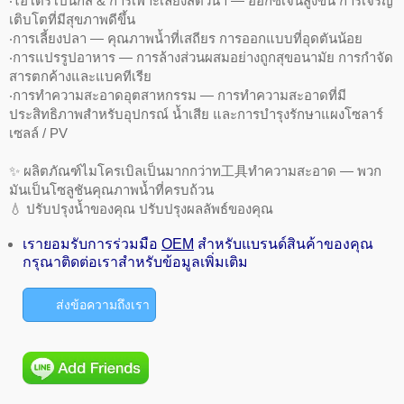
‧ไฮโดรโปนิกส์ & การเพาะเลี้ยงสัตว์น้ำ — ออกซิเจนสูงขึ้น การเจริญ
เติบโตที่มีสุขภาพดีขึ้น
‧การเลี้ยงปลา — คุณภาพน้ำที่เสถียร การออกแบบที่อุดตันน้อย
‧การแปรรูปอาหาร — การล้างส่วนผสมอย่างถูกสุขอนามัย การกำจัด
สารตกค้างและแบคทีเรีย
‧การทำความสะอาดอุตสาหกรรม — การทำความสะอาดที่มี
ประสิทธิภาพสำหรับอุปกรณ์ น้ำเสีย และการบำรุงรักษาแผงโซลาร์
เซลล์ / PV
✨ ผลิตภัณฑ์ไมโครเบิลเป็นมากกว่าท工具ทำความสะอาด — พวก
มันเป็นโซลูชันคุณภาพน้ำที่ครบถ้วน
💧 ปรับปรุงน้ำของคุณ ปรับปรุงผลลัพธ์ของคุณ
เรายอมรับการร่วมมือ
OEM
สำหรับแบรนด์สินค้าของคุณ
กรุณาติดต่อเราสำหรับข้อมูลเพิ่มเติม
ส่งข้อความถึงเรา