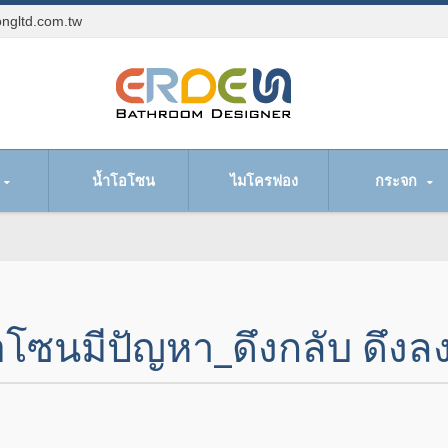
ngltd.com.tw
น้ำโอโซน
ไมโครฟอง
กระจก
โอโซนมีปัญหา_ดึงกลับ ดึงล