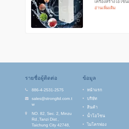
เครื่องสร้างโอโซนเ
อ่านเพิ่มเติม
รายชื่อผู้ติดต่อ
ข้อมูล
ี้ยง O-
ชุดฝักบัวสำหรับร้านเสริมสวย
886-4-2531-2575
หน้าแรก
ผม O-Clean
sales@strongltd.com.t
บริษัท
ลี้ยงที่
คุณชอบการย้อมผมหรือไม่? วิธี
w
สินค้า
ไหม?
กำจัดกลิ่นยาย้อมผมโดยไม่ต้องล้า
NO. 82, Sec. 2, Minzu
ลี้ยง...
สีผมออกไป?
น้ำโอโซน
Rd.,Tanzi Dist.,
ไมโครฟอง
Taichung City 42748,
อ่านเพิ่มเติม