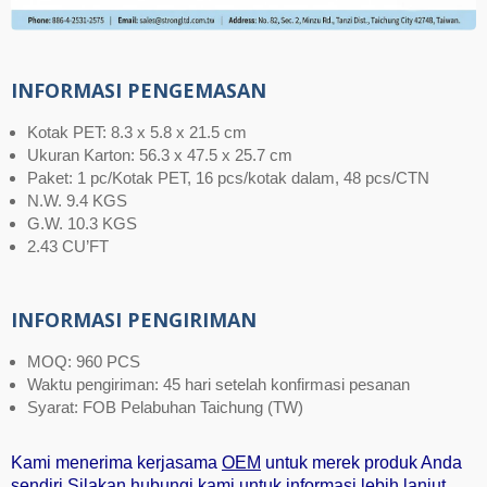
INFORMASI PENGEMASAN
Kotak PET: 8.3 x 5.8 x 21.5 cm
Ukuran Karton: 56.3 x 47.5 x 25.7 cm
Paket: 1 pc/Kotak PET, 16 pcs/kotak dalam, 48 pcs/CTN
N.W. 9.4 KGS
G.W. 10.3 KGS
2.43 CU’FT
INFORMASI PENGIRIMAN
MOQ: 960 PCS
Waktu pengiriman: 45 hari setelah konfirmasi pesanan
Syarat: FOB Pelabuhan Taichung (TW)
Kami menerima kerjasama
OEM
untuk merek produk Anda
sendiri.Silakan hubungi kami untuk informasi lebih lanjut.