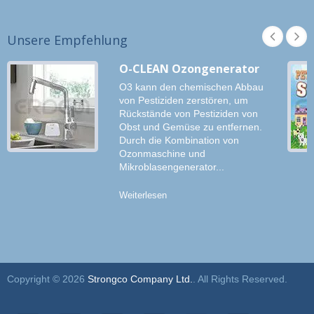
Unsere Empfehlung
O-CLEAN Ozongenerator
O3 kann den chemischen Abbau
von Pestiziden zerstören, um
Rückstände von Pestiziden von
Obst und Gemüse zu entfernen.
Durch die Kombination von
Ozonmaschine und
Mikroblasengenerator...
Weiterlesen
Copyright © 2026
Strongco Company Ltd.
. All Rights Reserved.