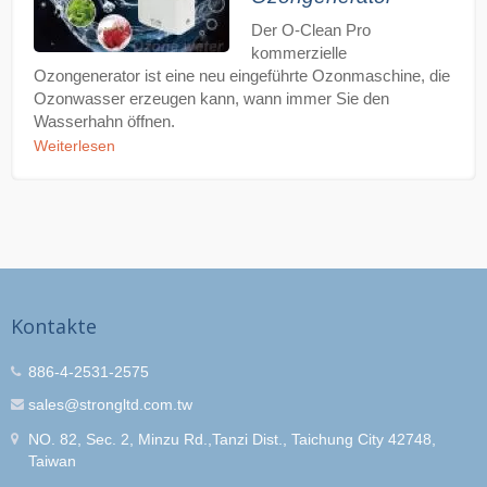
Der O-Clean Pro
kommerzielle
Ozongenerator ist eine neu eingeführte Ozonmaschine, die
Ozonwasser erzeugen kann, wann immer Sie den
Wasserhahn öffnen.
Weiterlesen
Kontakte
886-4-2531-2575
sales@strongltd.com.tw
NO. 82, Sec. 2, Minzu Rd.,Tanzi Dist., Taichung City 42748,
Taiwan