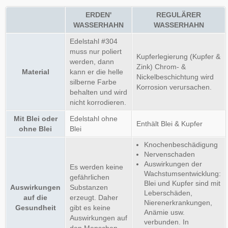
ERDEN'
REGULÄRER
WASSERHAHN
WASSERHAHN
Edelstahl #304
muss nur poliert
Kupferlegierung (Kupfer &
werden, dann
Zink) Chrom- &
Material
kann er die helle
Nickelbeschichtung wird
silberne Farbe
Korrosion verursachen.
behalten und wird
nicht korrodieren.
Mit Blei oder
Edelstahl ohne
Enthält Blei & Kupfer
ohne Blei
Blei
Knochenbeschädigung
Nervenschaden
Auswirkungen der
Es werden keine
Wachstumsentwicklung:
gefährlichen
Blei und Kupfer sind mit
Auswirkungen
Substanzen
Leberschäden,
auf die
erzeugt. Daher
Nierenerkrankungen,
Gesundheit
gibt es keine
Anämie usw.
Auswirkungen auf
verbunden. In
den Menschen.