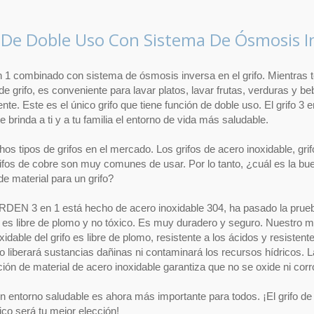
 De Doble Uso Con Sistema De Ósmosis I
n 1 combinado con sistema de ósmosis inversa en el grifo. Mientras 
 de grifo, es conveniente para lavar platos, lavar frutas, verduras y b
nte. Este es el único grifo que tiene función de doble uso. El grifo 3 e
brinda a ti y a tu familia el entorno de vida más saludable.
s tipos de grifos en el mercado. Los grifos de acero inoxidable, gri
rifos de cobre son muy comunes de usar. Por lo tanto, ¿cuál es la bu
de material para un grifo?
ERDEN 3 en 1 está hecho de acero inoxidable 304, ha pasado la prue
 es libre de plomo y no tóxico. Es muy duradero y seguro. Nuestro ma
xidable del grifo es libre de plomo, resistente a los ácidos y resistente
No liberará sustancias dañinas ni contaminará los recursos hídricos. L
ión de material de acero inoxidable garantiza que no se oxide ni co
un entorno saludable es ahora más importante para todos. ¡El grifo de 
ico será tu mejor elección!