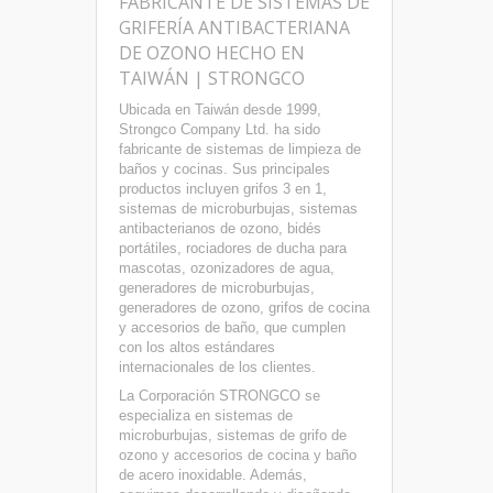
FABRICANTE DE SISTEMAS DE
GRIFERÍA ANTIBACTERIANA
DE OZONO HECHO EN
TAIWÁN | STRONGCO
Ubicada en Taiwán desde 1999,
Strongco Company Ltd. ha sido
fabricante de sistemas de limpieza de
baños y cocinas. Sus principales
productos incluyen grifos 3 en 1,
sistemas de microburbujas, sistemas
antibacterianos de ozono, bidés
portátiles, rociadores de ducha para
mascotas, ozonizadores de agua,
generadores de microburbujas,
generadores de ozono, grifos de cocina
y accesorios de baño, que cumplen
con los altos estándares
internacionales de los clientes.
La Corporación STRONGCO se
especializa en sistemas de
microburbujas, sistemas de grifo de
ozono y accesorios de cocina y baño
de acero inoxidable. Además,