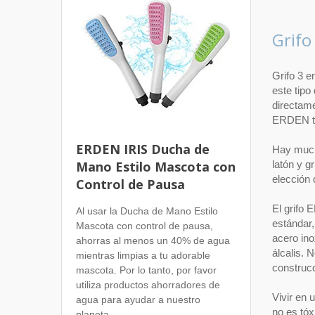
Grifo
Grifo 3 e
este tipo
directame
ERDEN te 
ERDEN IRIS Ducha de
Hay mucho
Mano Estilo Mascota con
latón y g
elección 
Control de Pausa
El grifo 
Al usar la Ducha de Mano Estilo
estándar,
Mascota con control de pausa,
acero ino
ahorras al menos un 40% de agua
álcalis. 
mientras limpias a tu adorable
construcc
mascota. Por lo tanto, por favor
utiliza productos ahorradores de
Vivir en 
agua para ayudar a nuestro
no es tóx
planeta.