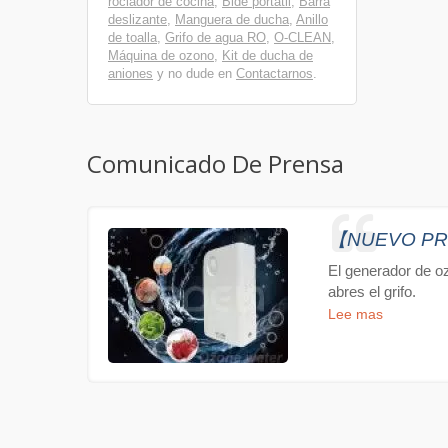
rociador de cocina
,
Bidé portátil
,
Barra
deslizante
,
Manguera de ducha
,
Anillo
de toalla
,
Grifo de agua RO
,
O-CLEAN
,
Máquina de ozono
,
Kit de ducha de
aniones
y no dude en
Contactarnos
.
Comunicado De Prensa
【NUEVO PROD
El generador de o
abres el grifo.
Lee mas