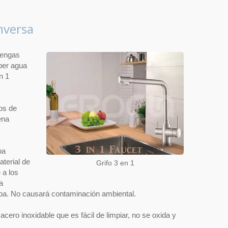
nversa
tengas
eber agua
n 1
fos de
ena
ba
terial de
Grifo 3 en 1
 a los
a
rroa. No causará contaminación ambiental.
acero inoxidable que es fácil de limpiar, no se oxida y