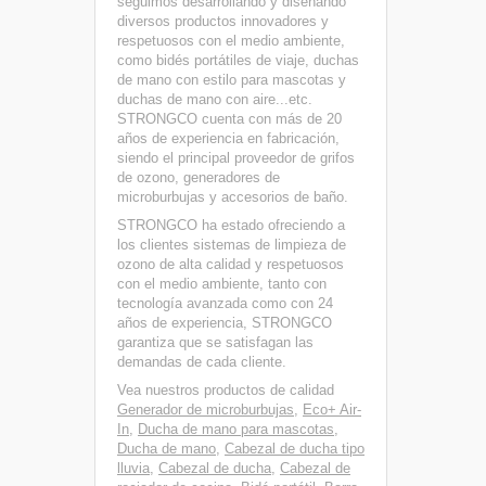
seguimos desarrollando y diseñando
diversos productos innovadores y
respetuosos con el medio ambiente,
como bidés portátiles de viaje, duchas
de mano con estilo para mascotas y
duchas de mano con aire...etc.
STRONGCO cuenta con más de 20
años de experiencia en fabricación,
siendo el principal proveedor de grifos
de ozono, generadores de
microburbujas y accesorios de baño.
STRONGCO ha estado ofreciendo a
los clientes sistemas de limpieza de
ozono de alta calidad y respetuosos
con el medio ambiente, tanto con
tecnología avanzada como con 24
años de experiencia, STRONGCO
garantiza que se satisfagan las
demandas de cada cliente.
Vea nuestros productos de calidad
Generador de microburbujas
,
Eco+ Air-
In
,
Ducha de mano para mascotas
,
Ducha de mano
,
Cabezal de ducha tipo
lluvia
,
Cabezal de ducha
,
Cabezal de