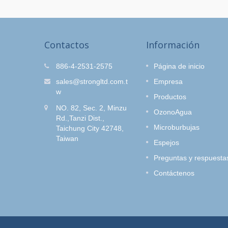
Contactos
Información
Set de Ducha para Salón
886-4-2531-2575
Página de inicio
de Belleza O-Clean
sales@strongltd.com.t
Empresa
lución
¿Te gusta teñirte el cabello?
w
Productos
ra lavar
¿Cómo eliminar el olor del tinte
NO. 82, Sec. 2, Minzu
e Mano
sin quitar el color del cabello?
OzonoAgua
Rd.,Tanzi Dist.,
con
Microburbujas
Taichung City 42748,
mejor
Lee mas
Taiwan
Espejos
Preguntas y respuesta
Contáctenos