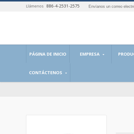
886-4-2531-2575
Llámenos
Envíanos un correo elect
mos capaces de proporcionar soluciones óptimas a
PÁGINA DE INICIO
EMPRESA
PRODU
CONTÁCTENOS