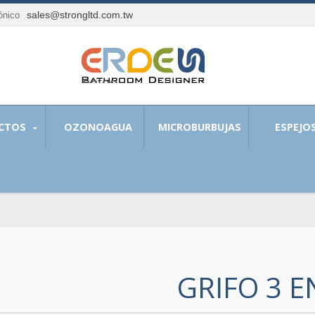
sales@strongltd.com.tw
rónico
 nuestros clientes.
CTOS
OZONOAGUA
MICROBURBUJAS
ESPEJO
GRIFO 3 E