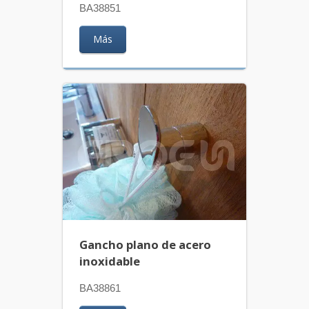
BA38851
Más
Gancho plano de acero
inoxidable
BA38861