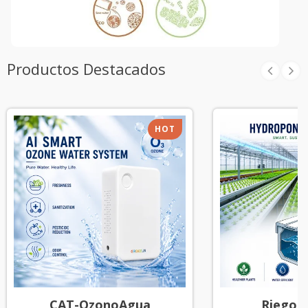
Productos Destacados
HOT
CAT-OzonoAgua
Riego A