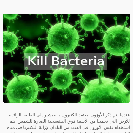
عندما يتم ذكر الأوزون، يعتقد الكثيرون بأنه يشير إلى الطبقة الواقية
للأرض التي تحمينا من الأشعة فوق البنفسجية الضارة للشمس. يتم
استخدام نفس الأوزون في العديد من البلدان لإزالة البكتيريا في مياه