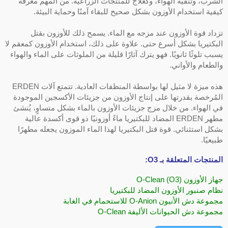
الشرب، وتنقية الهواء، وكعلاج للمنتجات الزراعية. من المهم معرفة
كيفية استخدام الأوزون بشكل صحيح للبقاء آمنًا وحماية البيئة.
تزداد قوة الأوزون عند مزجه مع الماء. يسمح ذلك للأوزون بقتل
البكتيريا بشكل أسرع حتى. علاوة على ذلك، استخدام الأوزون كمعقم لا
يسبب تلوثًا ثانويًا. فهو يترك آثارًا قليلة من الملوثات على الماء والهواء
والطعام والأواني.
هذه ميزة لا مثيل لها بواسطة المنظفات العادية. تتمتع آلات ERDEN
المُرخصة بقدرتها على إنتاج الأوزون من جزيئات الأكسجين الموجودة
في الهواء. من خلال مزج جزيئات الأوزون بالماء بشكل متساوٍ، يُنشئ
مطهر ERDEN المضاد للبكتيريا ماءً أوزونيًا ذو قوى أكسدة عالية
بشكل استثنائي. قوة قتل البكتيريا لهذا الماء الموزون يجعله مطهرًا
طبيعيًا.
المنتجات المتعلقة بـ O3:
جهاز الأوزون O-Clean (O3)
نظام صنبور الأوزون المضاد للبكتيريا
مجموعة دش الأنيون O-Anion للاستحمام في الغابة
مجموعة دش الحيوانات الأليفة O-Clean