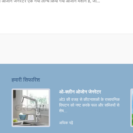
यल ओजोन जनरेटर एक नया लॉन्च किया गया ओजोन मशीन है, जो...
हमारी सिफारिश
ओ-क्लीन ओजोन जेनरेटर
ओ3 की वजह से कीटनाशकों के रासायनिक
विघटन को नष्ट करके फल और सब्जियों से
शेष...
अधिक पढ़ें