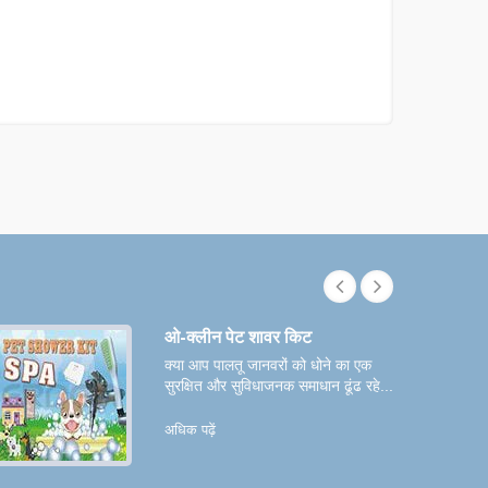
ओ-क्लीन पेट शावर किट
क्या आप पालतू जानवरों को धोने का एक
सुरक्षित और सुविधाजनक समाधान ढूंढ रहे...
अधिक पढ़ें