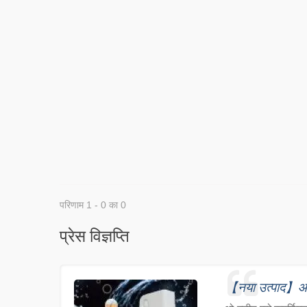
परिणाम 1 - 0 का 0
प्रेस विज्ञप्ति
【नया उत्पाद】ओ-